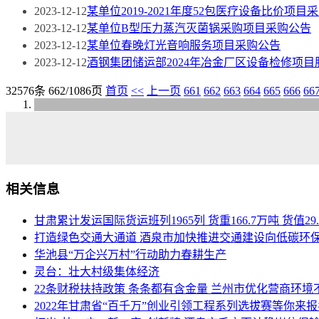
2023-12-12
某单位2019-2021年度52包医疗设备比价项目
2023-12-12
某单位B型压力蒸汽灭菌锅采购项目采购公告
2023-12-12
某单位春晚灯光音响服务项目采购公告
2023-12-12
酒钢集团储运部2024年冶金厂区设备检修项
32576条 662/1086页
首页
<<
上一页
661
662
663
664
665
666
66
相关信息
甘肃累计发运国际货运班列1965列 货重166.7万吨 货值29
打造绿色交通大通道 酒泉市加快推进交通建设向低碳环
华池县“万企兴万村”行动助力春耕生产
灵台：壮大村级集体经济
22条财税扶持政策 条条都有含金量 兰州市优化营商环境
2022年甘肃省“百千万”创业引领工程系列选拔赛等你来报