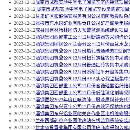
2023-12-12
陇南市武都实验中学电子阅览室室内装修项目
2023-12-12
陇南市武都实验中学电子阅览室设备购置项目
2023-12-12
甘肃矿区和诚保安服务有限公司消防救援队杂
2023-12-12
张掖市东水泉矿业有限责任公司矿产储量年报
2023-12-12
成县国有林场林区防火预警监测系统建设项目
2023-12-12
酒钢集团西部重工公司12月断路器等采购询价
2023-12-12
酒钢集团榆钢公司兰泰分公司12月份面盆水龙
2023-12-12
酒钢集团筑鼎公司12月份热轧普通碳素H型钢
2023-12-12
酒钢集团筑鼎公司12月份扭剪螺栓等集中采购
2023-12-12
酒钢集团筑鼎公司12月份普通红砖等集中采购
2023-12-12
酒钢集团筑鼎公司12月份断桥铝平开窗等集中
2023-12-12
酒钢集团筑鼎公司12月份ASA实心保温板集
2023-12-12
酒钢集团西部重工公司12月份含锆硅酸铝纤维
2023-12-12
酒钢集团西部重工公司12月份低硅球化剂等采
2023-12-12
酒钢医院2023年度止咳清肺口服液原料补充
2023-12-12
酒钢集团东兴嘉宇公司12月份高效环保精炼剂
2023-12-12
酒钢集团东兴铝业嘉峪关各作业区电机维修服
2023-12-12
兰州西部药谷产业园供热站在线监测系统安装
2023-12-12
甘肃省投置业集团有限公司供应商库采购入库