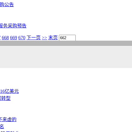
采购公告
目服务采购预告
7
668
669
670
下一页
>>
末页
.16亿美元
保转型
不来虚的
名