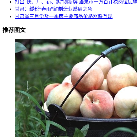
打出“快、广、新、实”创新牌 酒泉市千方百计稳岗位促
甘肃：缓税“春雨”解制造业燃眉之急
甘肃省三月份及一季度主要商品价格涨跌互现
推荐图文