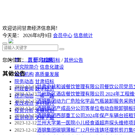
欢迎访问甘肃经济信息网！
今天是：
2026年8月9日
会员中心
信息统计
首 页
研究成果
您的位置：
首页
/
甘肃招标
/
其他公告
研究院简介
信息化建设
其他公告
组织机构
高质量发展
院务动态
甘肃招标
2023-12-13
甘肃中核和诚餐饮管理有限公司餐饮公司党员
时政要闻
数字经济
2023-12-13
兰州新区酒店餐饮管理有限公司 2024年工程
经济动态
一带一路
2023-12-12
酒钢集团动力厂危险化学品气瓶装卸服务采购
发改视点
乡村振兴
2023-12-12
酒钢集团产成品分公司等单位电动自脱卸钢板
投资分析
发展规划
2023-12-12
酒钢集团西部重工公司2024年保产车辆台班
监测预测
文库下载
2023-12-12
兰州大学第一医院小儿经食道超声探头维修项
2023-12-12
酒钢集团碳钢薄板厂12月份连铸坯摆剪剪刃集