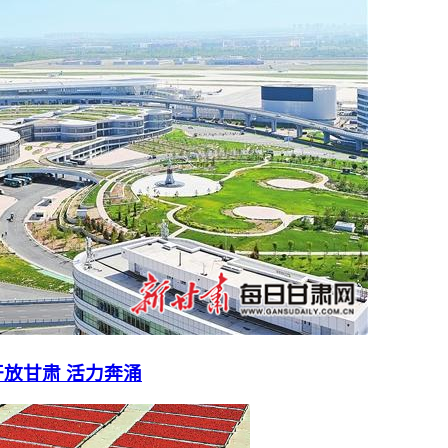
放甘肃 活力奔涌