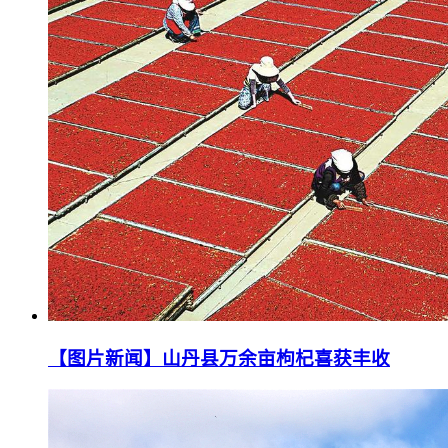
【图片新闻】山丹县万余亩枸杞喜获丰收