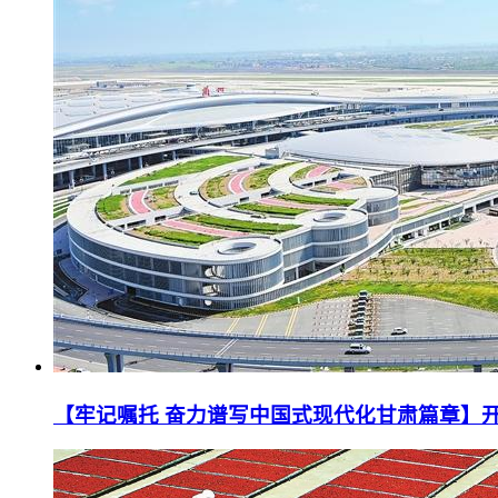
【牢记嘱托 奋力谱写中国式现代化甘肃篇章】开