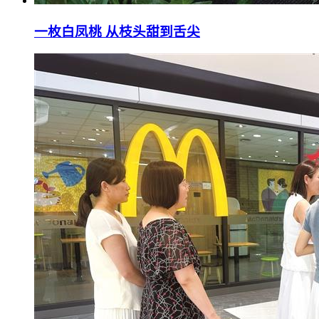
一枚白凤桃 从枝头甜到舌尖