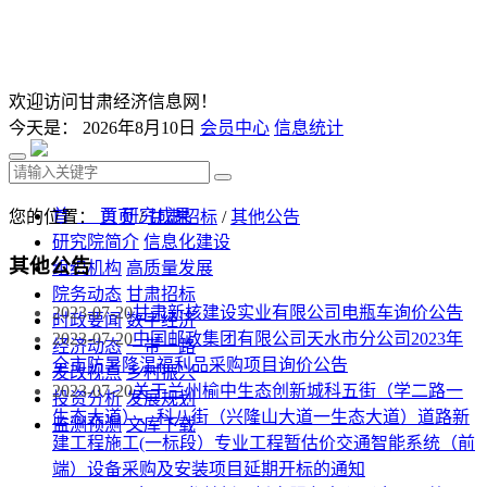
欢迎访问甘肃经济信息网！
今天是：
2026年8月10日
会员中心
信息统计
首 页
研究成果
您的位置：
首页
/
甘肃招标
/
其他公告
研究院简介
信息化建设
其他公告
组织机构
高质量发展
院务动态
甘肃招标
2023-07-20
甘肃新核建设实业有限公司电瓶车询价公告
时政要闻
数字经济
2023-07-20
中国邮政集团有限公司天水市分公司2023年
经济动态
一带一路
全市防暑降温福利品采购项目询价公告
发改视点
乡村振兴
2023-07-20
关于兰州榆中生态创新城科五街（学二路一
投资分析
发展规划
生态大道）、科八街（兴隆山大道一生态大道）道路新
监测预测
文库下载
建工程施工(一标段）专业工程暂估价交通智能系统（前
端）设备采购及安装项目延期开标的通知