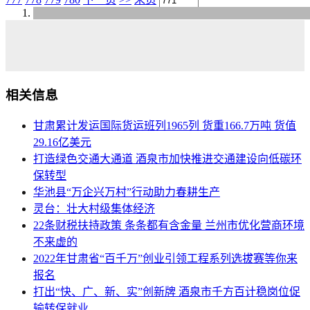
相关信息
甘肃累计发运国际货运班列1965列 货重166.7万吨 货值
29.16亿美元
打造绿色交通大通道 酒泉市加快推进交通建设向低碳环
保转型
华池县“万企兴万村”行动助力春耕生产
灵台：壮大村级集体经济
22条财税扶持政策 条条都有含金量 兰州市优化营商环境
不来虚的
2022年甘肃省“百千万”创业引领工程系列选拔赛等你来
报名
打出“快、广、新、实”创新牌 酒泉市千方百计稳岗位促
输转保就业