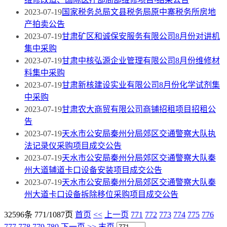
2023-07-19
国家税务总局文县税务局原中寨税务所房地
产拍卖公告
2023-07-19
甘肃矿区和诚保安服务有限公司8月份对讲机
集中采购
2023-07-19
甘肃中核弘源企业管理有限公司8月份维修材
料集中采购
2023-07-19
甘肃新核建设实业有限公司8月份化学试剂集
中采购
2023-07-19
甘肃农大商贸有限公司商铺招租项目招租公
告
2023-07-19
天水市公安局秦州分局郊区交通警察大队执
法记录仪采购项目成交公告
2023-07-19
天水市公安局秦州分局郊区交通警察大队秦
州大道辅道卡口设备安装项目成交公告
2023-07-19
天水市公安局秦州分局郊区交通警察大队秦
州大道卡口设备拆除移位采购项目成交公告
32596条 771/1087页
首页
<<
上一页
771
772
773
774
775
776
777
778
779
780
下一页
>>
末页