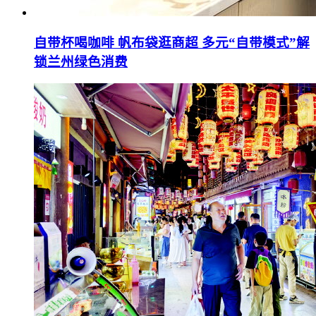
自带杯喝咖啡 帆布袋逛商超 多元“自带模式”解
锁兰州绿色消费