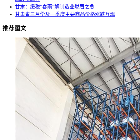
甘肃：缓税“春雨”解制造业燃眉之急
甘肃省三月份及一季度主要商品价格涨跌互现
推荐图文