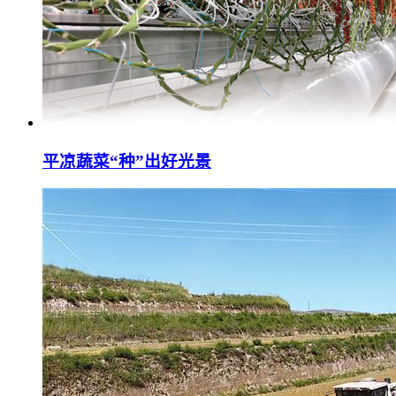
平凉蔬菜“种”出好光景