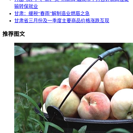
输转保就业
甘肃：缓税“春雨”解制造业燃眉之急
甘肃省三月份及一季度主要商品价格涨跌互现
推荐图文