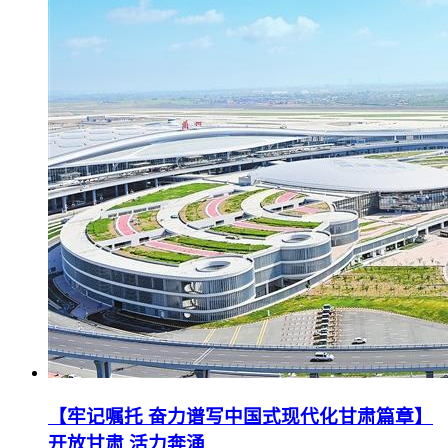
【牢记嘱托 奋力谱写中国式现代化甘肃篇章】
开放甘肃 活力奔涌