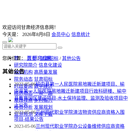
欢迎访问甘肃经济信息网！
今天是：
2026年8月8日
会员中心
信息统计
首 页
研究成果
您的位置：
首页
/
甘肃招标
/
其他公告
研究院简介
信息化建设
其他公告
组织机构
高质量发展
院务动态
甘肃招标
2023-05-06
榆中县第一人民医院易地搬迁新建项目、榆
时政要闻
数字经济
中县第一人民医院易地搬迁新建项目行政科研楼、榆中
经济动态
一带一路
县教育园区建设项目-水土保持监理、监测及验收项目中
发改视点
乡村振兴
止公告
投资分析
发展规划
2023-05-06
兰州现代职业学院清洁物资供应商资格入围
监测预测
文库下载
项目-结果公告
2023-05-06
兰州现代职业学院办公设备维修供应商资格