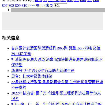
807
808
809
810
下一页
>>
末页
相关信息
甘肃累计发运国际货运班列1965列 货重166.7万吨 货值
29.16亿美元
打造绿色交通大通道 酒泉市加快推进交通建设向低碳环
保转型
华池县“万企兴万村”行动助力春耕生产
灵台：壮大村级集体经济
22条财税扶持政策 条条都有含金量 兰州市优化营商环境
不来虚的
2022年甘肃省“百千万”创业引领工程系列选拔赛等你来
报名
打出“快、广、新、实”创新牌 酒泉市千方百计稳岗位促