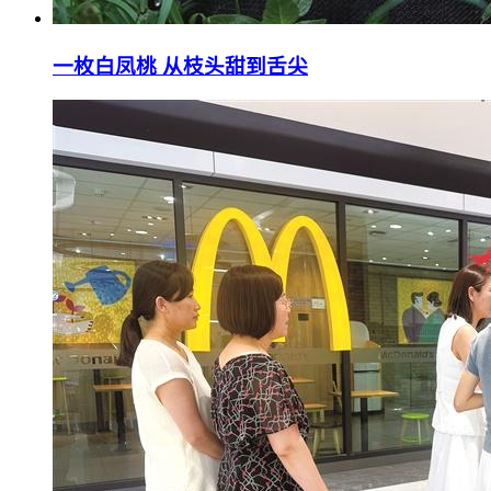
一枚白凤桃 从枝头甜到舌尖