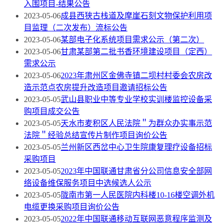
入围项目-结果公告
2023-05-06
成县西狭古栈道及摩崖石刻文物保护利用项
目监理（二次发布）流标公告
2023-05-06
某部电子化系统项目需求公示（第二次）
2023-05-06
甘肃某部第二批书香环境建设项目（定西）
需求公示
2023-05-06
2023年肃州区金佛寺镇二坝村村委会农房改
造示范点农房提升改造项目邀请招标公告
2023-05-05
武山县职业中等专业学校实训楼监控设备采
购项目成交公告
2023-05-05
天水市麦积区人民法院＂为群众办实事示范
法院＂经验总结宣传片制作项目询价公告
2023-05-05
兰州新区西岔中心卫生院康复理疗设备招标
采购项目
2023-05-05
2023年中国联通甘肃省分公司信息安全部网
络设备维保服务项目中选候选人公示
2023-05-05
陇南市第一人民医院内科楼10-16楼空调外机
电缆更换采购项目询价公告
2023-05-05
2022年中国联通移动互联网恶意程序监测及