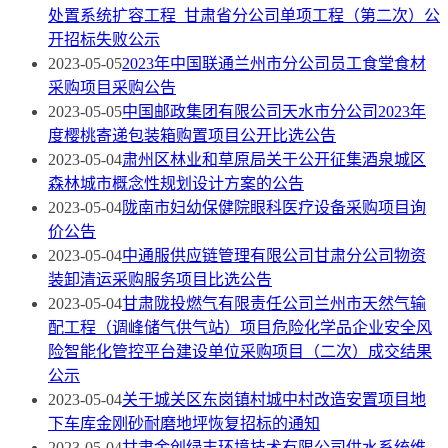
处置系统扩容工程_甘肃省分公司单项工程（第二次）公
开招标失败公示
2023-05-05
2023年中国联通兰州市分公司员工食堂食材
采购项目采购公告
2023-05-05
中国邮政集团有限公司天水市分公司2023年
度樱桃寄递包装箱购置项目公开比选公告
2023-05-04
肃州区林业和草原局关于公开征集酒泉城区
森林城市概念性规划设计方案的公告
2023-05-04
陇南市妇幼保健院眼科医疗设备采购项目询
价公告
2023-05-04
中通服供应链管理有限公司甘肃分公司物资
装卸清运采购服务项目比选公告
2023-05-04
甘肃陇投燃气有限责任公司兰州市天然气输
配工程（调峰储气供气站）项目危险化学品企业安全风
险智能化管控平台建设单位采购项目（二次）成交结果
公示
2023-05-04
关于城关区东岗镇村城中村改造安置项目地
下车库金刚砂耐磨地坪恢复招标的通知
2023-05-04
甘肃金创绿丰环境技术有限公司供水系统维