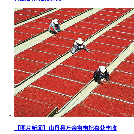
【图片新闻】山丹县万余亩枸杞喜获丰收