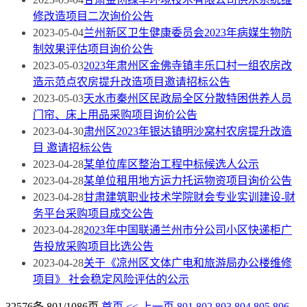
修改造项目二次询价公告
2023-05-04
兰州新区卫生健康委员会2023年病媒生物防
制效果评估项目询价公告
2023-05-03
2023年肃州区金佛寺镇丰乐口村一组农房改
造示范点农房提升改造项目邀请招标公告
2023-05-03
天水市秦州区民政局全区分散特困供养人员
门帘、床上用品采购项目询价公告
2023-04-30
肃州区2023年银达镇明沙窝村农房提升改造
目 邀请招标公告
2023-04-28
某单位库区整治工程中标候选人公示
2023-04-28
某单位租用地方运力托运物资项目询价公告
2023-04-28
甘肃建筑职业技术学院财会专业实训建设-财
务平台采购项目成交公告
2023-04-28
2023年中国联通兰州市分公司小区快递柜广
告投放采购项目比选公告
2023-04-28
关于《凉州区文体广电和旅游局办公楼维修
项目》 社会稳定风险评估的公示
32576条 801/1086页
首页
<<
上一页
801
802
803
804
805
806