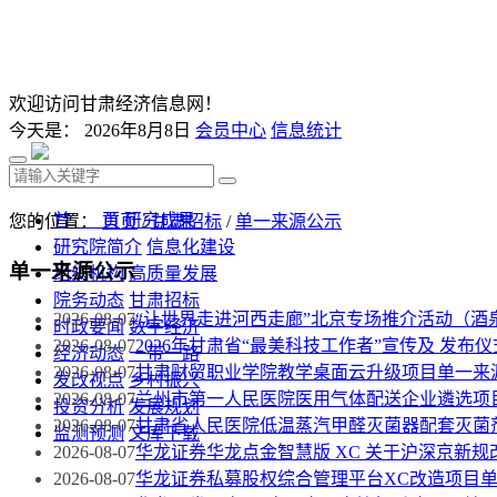
欢迎访问甘肃经济信息网！
今天是：
2026年8月8日
会员中心
信息统计
首 页
研究成果
您的位置：
首页
/
甘肃招标
/
单一来源公示
研究院简介
信息化建设
单一来源公示
组织机构
高质量发展
院务动态
甘肃招标
2026-08-07
“让世界走进河西走廊”北京专场推介活动（酒
时政要闻
数字经济
2026-08-07
2026年甘肃省“最美科技工作者”宣传及 发
经济动态
一带一路
2026-08-07
甘肃财贸职业学院教学桌面云升级项目单一来
发改视点
乡村振兴
2026-08-07
兰州市第一人民医院医用气体配送企业遴选项
投资分析
发展规划
2026-08-07
甘肃省人民医院低温蒸汽甲醛灭菌器配套灭菌
监测预测
文库下载
2026-08-07
华龙证券华龙点金智慧版 XC 关于沪深京新
2026-08-07
华龙证券私募股权综合管理平台XC改造项目