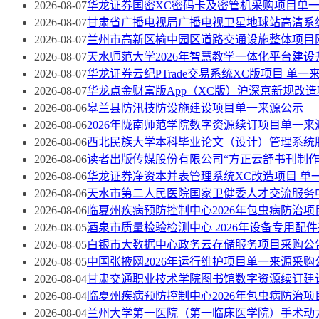
2026-08-07
华龙证券国密XC密码卡及密管机采购项目单
2026-08-07
甘肃省广播电视局广播电视卫星地球站高清系
2026-08-07
兰州市高新区榆中园区道路交通设施整体项目
2026-08-07
天水师范大学2026年智慧教学一体化平台建设
2026-08-07
华龙证券云纪PTrade交易系统XC版项目 单
2026-08-07
华龙点金财富版App（XC版）沪深京新规改造
2026-08-06
皋兰县防汛技防设施建设项目单一来源公示
2026-08-06
2026年陇南师范学院数字资源续订项目单一来
2026-08-06
西北民族大学本科毕业论文（设计）管理系统
2026-08-06
读者出版传媒股份有限公司“方正云舒书刊制作云
2026-08-06
华龙证券净资本并表管理系统XC改造项目 单
2026-08-06
天水市第二人民医院国家卫健委人才交流服务
2026-08-06
临夏州疾病预防控制中心2026年包虫病防治
2026-08-05
酒泉市质量检验检测中心 2026年设备专用配
2026-08-05
白银市大数据中心政务云存储服务项目采购公
2026-08-05
中国张掖网2026年运行维护项目单一来源采购
2026-08-04
甘肃交通职业技术学院图书馆数字资源续订建
2026-08-04
临夏州疾病预防控制中心2026年包虫病防治
2026-08-04
兰州大学第一医院（第一临床医学院）手术动