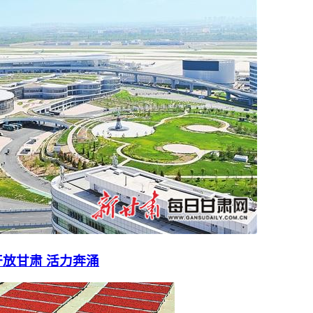
放甘肃 活力奔涌