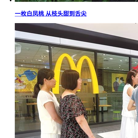
一枚白凤桃 从枝头甜到舌尖