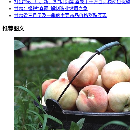
打出“快、广、新、实”创新牌 酒泉市千方百计稳岗位促
甘肃：缓税“春雨”解制造业燃眉之急
甘肃省三月份及一季度主要商品价格涨跌互现
推荐图文