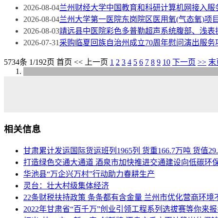
2026-08-04
兰州财经大学中国教育和科研计算机网接入服
2026-08-04
兰州大学第一医院东岗院区医用氧(气态氧)项
2026-08-03
靖远县中医院彩色多普勒超声系统腹部、浅表
2026-07-31
采购临夏回族自治州成立70周年慰问演出服务
5734条 1/192页
首页
<<
上一页
1
2
3
4
5
6
7
8
9
10
下一页
>>
末
相关信息
甘肃累计发运国际货运班列1965列 货重166.7万吨 货值29
打造绿色交通大通道 酒泉市加快推进交通建设向低碳环
华池县“万企兴万村”行动助力春耕生产
灵台：壮大村级集体经济
22条财税扶持政策 条条都有含金量 兰州市优化营商环境
2022年甘肃省“百千万”创业引领工程系列选拔赛等你来报