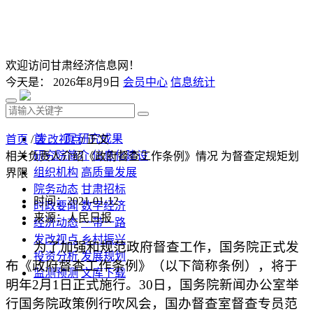
欢迎访问甘肃经济信息网！
今天是：
2026年8月9日
会员中心
信息统计
首 页
研究成果
首页
/
发改视点
/ 正文
研究院简介
信息化建设
相关负责人介绍《政府督查工作条例》情况 为督查定规矩划
组织机构
高质量发展
界限
院务动态
甘肃招标
时间：2021-01-12
时政要闻
数字经济
来源：人民日报
经济动态
一带一路
发改视点
乡村振兴
为了加强和规范政府督查工作，国务院正式发
投资分析
发展规划
布《政府督查工作条例》（以下简称条例），将于
监测预测
文库下载
明年2月1日正式施行。30日，国务院新闻办公室举
行国务院政策例行吹风会，国办督查室督查专员范