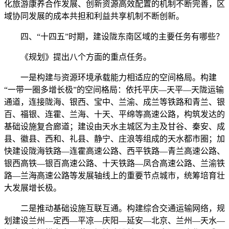
化旅游康养合作发展、创新资源高效配置的机制不断完善，区
域协同发展的成本共担和利益共享机制不断创新。
四、“十四五”时期，建设陇东南区域的主要任务有哪些？
《规划》提出八个方面的重点任务。
一是构建与资源环境承载能力相适应的空间格局。构建
“一带一圈多增长极”的空间格局：依托平庆—天平—天陇运输
通道，连接陇海、银西、宝中、兰渝、成兰等铁路和青兰、银
百、福银、连霍、兰海、十天、平绵等高速公路，构筑发达的
基础设施复合廊道；建设由天水主城区为主及甘谷、秦安、成
县、徽县、西和、礼县、静宁、庄浪等组成的天水都市圈；加
快建设陇海铁路—连霍高速公路、西平铁路—青兰高速公路、
银西高铁—银百高速公路、十天铁路—凤合高速公路、兰渝铁
路—兰海高速公路等发展轴线上的重要节点城市，统筹培育壮
大发展增长极。
二是推动基础设施互联互通。构建综合交通运输网络，规
划建设兰州—定西—平凉—庆阳—延安—北京、兰州—天水—