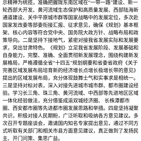
示精神为统揽，准确把握陇东南区域在“一带一路”建设、新一
轮西部大开发、黄河流域生态保护和高质量发展、西部陆海新
通道建设、关中平原城市群等国家战略中的发展定位，多次赴
国家发改委等部委衔接汇报、征求意见，确保《规划》基本框
架、核心内容等符合党中央、国务院大政方针、战略布局和政
策导向。二是坚持下接地气，紧密对接我省发展实际和发展要
求，突出甘肃特色。《规划》立足我省发展阶段、发展基础和
自身能力，完整、准确、全面贯彻新发展理念，围绕构建新发
展格局，严格遵循全省“十四五”规划纲要和省委省政府《关于
完善区域发展布局培育新的经济增长点增长极增长带的意见》
提出的区域发展布局，充分体现鼓舞士气和实事求是相统一。
三是坚持对标对表，深入对接先进城市城市群、都市圈建设经
验。学习长三角、珠三角、黄河流域、中西部等先进地区区域
一体化经验做法，充分借鉴成渝双城经济圈、 长株潭都市
圈、西安都市圈等先进都市圈发展思路和举措。四是坚持凝聚
共识，积极对接人民期盼，广泛听取和吸纳各方意见建议。多
次召开专题座谈会，邀请国内知名专家提出意见，通过不同方
式听取有关部门和相关市县方面意见建议，真正做到了发扬民
主、开门问策、集思广益。