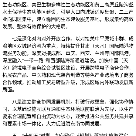
生态功能区、秦巴生物多样性生态功能区和黄土高原丘陵沟壑
水土保持生态功能区建设，引导人口向城镇适度集聚，二三产
业向园区集中，建立稳固的生态建设服务基地，形成集约高效
发展、整体有效保护的大格局。
七是深化对内对外开放合作。以对接关中平原城市群、成
渝地区双城经济圈为重点，持续提升甘肃（天水）国际陆港物
流服务功能，深度对接成都、重庆、西安、兰州等国际陆港，
深度融入“一带一路”和西部陆海新通道建设。加快中国（天
水）跨境电子商务综合试验区建设，开展跨境电子商务合作，
拓展农产品、中医药和现代装备制造等特色产业跨境电子商务
合作领域，推动加工贸易转型升级，形成区域内外联动发展新
局面。
八是建立健全协同发展机制。打破行政壁垒，强化协作协
同，以基础设施互联互通和生态环境联防联治为先导，以生产
要素合理配置和自由流动为核心，逐步推进公共服务共建共享
和要素市场一体化，大力促进陇东南协同发展。
五、“十四五”时期，如何确保《规划》落地实施取得实