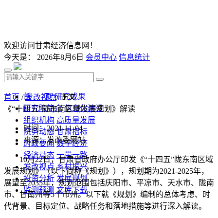
欢迎访问甘肃经济信息网！
今天是：
2026年8月6日
会员中心
信息统计
首 页
研究成果
首页
/
发改视点
/ 正文
研究院简介
信息化建设
《“十四五”陇东南区域发展规划》解读
组织机构
高质量发展
时间：2021-11-04
院务动态
甘肃招标
来源：发改委网站
时政要闻
数字经济
经济动态
一带一路
10月22日，甘肃省政府办公厅印发《“十四五”陇东南区域
发改视点
乡村振兴
发展规划》（以下简称《规划》），规划期为2021-2025年，
投资分析
发展规划
展望至2035年，规划范围包括庆阳市、平凉市、天水市、陇南
监测预测
文库下载
市、甘南州等5个市州。以下就《规划》编制的总体考虑、时
代背景、目标定位、战略任务和落地措施等进行深入解读。