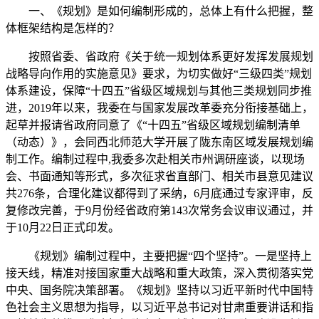
一、《规划》是如何编制形成的，总体上有什么把握，整
体框架结构是怎样的？
按照省委、省政府《关于统一规划体系更好发挥发展规划
战略导向作用的实施意见》要求，为切实做好“三级四类”规划
体系建设，保障“十四五”省级区域规划与其他三类规划同步推
进，2019年以来，我委在与国家发展改革委充分衔接基础上，
起草并报请省政府同意了《“十四五”省级区域规划编制清单
（动态）》，会同西北师范大学开展了陇东南区域发展规划编
制工作。编制过程中,我委多次赴相关市州调研座谈，以现场
会、书面通知等形式，多次征求省直部门、相关市县意见建议
共276条，合理化建议都得到了采纳，6月底通过专家评审，反
复修改完善，于9月份经省政府第143次常务会议审议通过，并
于10月22日正式印发。
《规划》编制过程中，主要把握“四个坚持”。一是坚持上
接天线，精准对接国家重大战略和重大政策，深入贯彻落实党
中央、国务院决策部署。《规划》坚持以习近平新时代中国特
色社会主义思想为指导，以习近平总书记对甘肃重要讲话和指