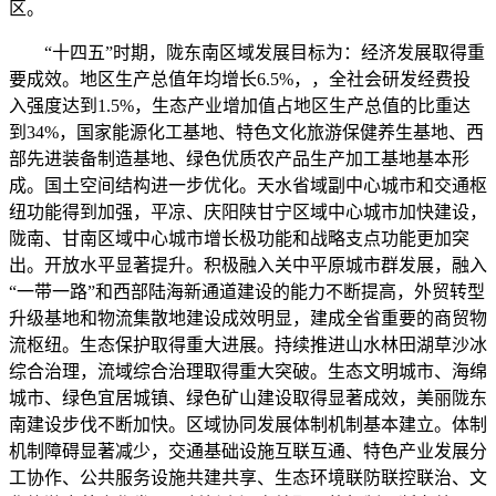
区。
“十四五”时期，陇东南区域发展目标为：经济发展取得重
要成效。地区生产总值年均增长6.5%，，全社会研发经费投
入强度达到1.5%，生态产业增加值占地区生产总值的比重达
到34%，国家能源化工基地、特色文化旅游保健养生基地、西
部先进装备制造基地、绿色优质农产品生产加工基地基本形
成。国土空间结构进一步优化。天水省域副中心城市和交通枢
纽功能得到加强，平凉、庆阳陕甘宁区域中心城市加快建设，
陇南、甘南区域中心城市增长极功能和战略支点功能更加突
出。开放水平显著提升。积极融入关中平原城市群发展，融入
“一带一路”和西部陆海新通道建设的能力不断提高，外贸转型
升级基地和物流集散地建设成效明显，建成全省重要的商贸物
流枢纽。生态保护取得重大进展。持续推进山水林田湖草沙冰
综合治理，流域综合治理取得重大突破。生态文明城市、海绵
城市、绿色宜居城镇、绿色矿山建设取得显著成效，美丽陇东
南建设步伐不断加快。区域协同发展体制机制基本建立。体制
机制障碍显著减少，交通基础设施互联互通、特色产业发展分
工协作、公共服务设施共建共享、生态环境联防联控联治、文