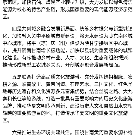
示范区。加快石油、煤炭产业转型升级，大力发展以绿色清洁
能源为核心的特色产业链，形成国家重要的现代能源经济示范
区。
四是共创城乡融合发展新局面。统筹乡村振兴与新型城镇
化，加快融入关中平原城市群建设，将天水建设为陇东南区域
中心城市，将平（凉）庆（阳）建设为陕甘宁接壤区中心城
市，提升陇南甘南增长极功能，加快以县城为重要载体的城镇
化建设。有序推动乡村产业、人才、文化、生态和组织振兴，
推动形成新型工农城乡关系，开创城乡融合发展新局面。
五是联合打造高品质文化旅游带。充分发挥始祖根脉、农
耕之源、岐黄故里、黄帝问道、石窟艺术、三国文化、红色圣
地等历史遗存和文化资源多元富集优势，结合丝绸之路、大九
寨和长征等旅游线，打造一批具有重要影响力的历史文化旅游
品牌，推动华夏文明传承创新，建设历史人文和自然山水交相
辉映的重要旅游目的地，打造传承华夏文明的重要文化旅游
区。
六是推进生态环境共建共治。围绕甘南黄河重要水源补给