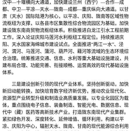
汉中—十堰横向大通道，加快建设兰州（西宁）—合作—成
都、中卫—平凉—天水—陇南—成都—重庆纵向大通道。以甘
肃（天水）国际陆港为核心，以平凉、庆阳、陇南等区域性物
流枢纽为支撑，以各县市区集散性综合物流园区为基础，加快
建设陇东南商贸物流枢纽体系。积极推进白龙江引水工程前期
工作，深入论证庆阳马莲河水利枢纽工程定位。持续推进庆
阳、天水国家海绵城市建设试点。全面推进“两江一水”、泾
河、渭河、马莲河、蒲河、葫芦河、藉河等流域的生态环境综
合治理。统筹推进交通、信息、水利等重大基础设施建设，共
建布局合理、功能完善、衔接顺畅、运营高效的现代基础设施
体系。
三是建设创新引领的现代产业体系。坚持创新驱动，加快
新旧动能转换，加快培育数字经济新优势，推动农业现代化、
资源型产业转型升级和制造业高质量发展。以专业化园区为载
体，重点围绕电子信息、装备制造、智能光电、数据信息、现
代中（藏）医药等高新技术产业，打造陇东南现代产业集群。
紧扣绿色开发、深度转化、延伸增值、循环利用，构建以平
凉、庆阳为中心，辐射天水、陇南、甘南的现代能源综合利用