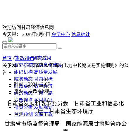
欢迎访问甘肃经济信息网！
今天是：
2026年8月6日
会员中心
信息统计
首 页
研究成果
首页
/
发改视点
/ 正文
研究院简介
信息化建设
关于发布《甘肃省2022年省内电力中长期交易实施细则》的公
组织机构
高质量发展
告
院务动态
甘肃招标
时间：2021-12-07
时政要闻
数字经济
来源：发改委网站
经济动态
一带一路
发改视点
乡村振兴
甘肃省发展和改革委员会 甘肃省工业和信息化
投资分析
发展规划
厅
甘肃省生态环境厅
监测预测
文库下载
甘肃省市场监督管理局
国家能源局甘肃监管办公