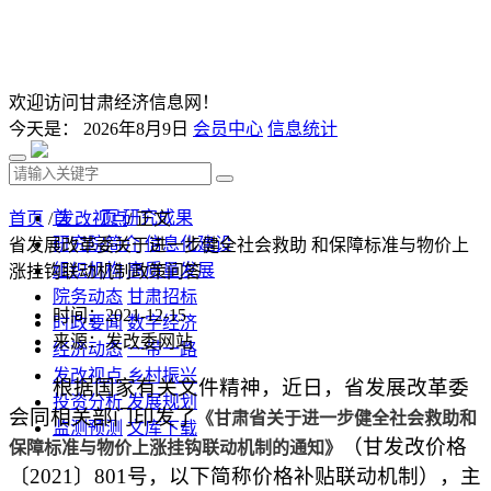
欢迎访问甘肃经济信息网！
今天是：
2026年8月9日
会员中心
信息统计
首 页
研究成果
首页
/
发改视点
/ 正文
研究院简介
信息化建设
省发展改革委关于进一步健全社会救助 和保障标准与物价上
组织机构
高质量发展
涨挂钩联动机制政策问答
院务动态
甘肃招标
时间：2021-12-15
时政要闻
数字经济
来源：发改委网站
经济动态
一带一路
发改视点
乡村振兴
根据国家有关文件精神，近日，省发展改革委
投资分析
发展规划
会同相关部门印发了
《甘肃省关于进一步健全社会救助和
监测预测
文库下载
（甘发改价格
保障标准与物价上涨挂钩联动机制的通知》
〔2021〕801号，以下简称价格补贴联动机制），主