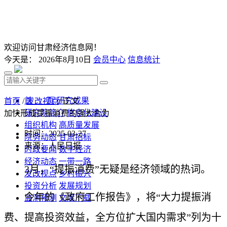
欢迎访问甘肃经济信息网！
今天是：
2026年8月10日
会员中心
信息统计
首 页
研究成果
首页
/
发改视点
/ 正文
研究院简介
信息化建设
加快形成提振消费的强大合力
组织机构
高质量发展
时间：2025-03-27
院务动态
甘肃招标
来源：人民日报
时政要闻
数字经济
经济动态
一带一路
3月，“提振消费”无疑是经济领域的热词。
发改视点
乡村振兴
投资分析
发展规划
今年的《政府工作报告》，将“大力提振消
监测预测
文库下载
费、提高投资效益，全方位扩大国内需求”列为十