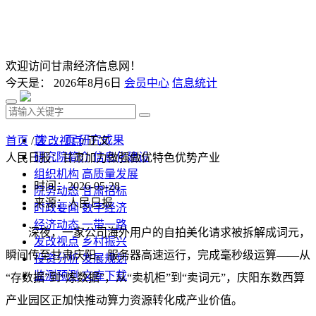
欢迎访问甘肃经济信息网！
今天是：
2026年8月6日
会员中心
信息统计
首 页
研究成果
首页
/
发改视点
/ 正文
研究院简介
信息化建设
人民日报：甘肃加力做强做优特色优势产业
组织机构
高质量发展
时间：2026-05-28
院务动态
甘肃招标
来源：人民日报
时政要闻
数字经济
经济动态
一带一路
深夜，一家公司海外用户的自拍美化请求被拆解成词元，
发改视点
乡村振兴
瞬间传至甘肃庆阳。服务器高速运行，完成毫秒级运算——从
投资分析
发展规划
监测预测
文库下载
“存数据”到“炼数据”，从“卖机柜”到“卖词元”，庆阳东数西算
产业园区正加快推动算力资源转化成产业价值。