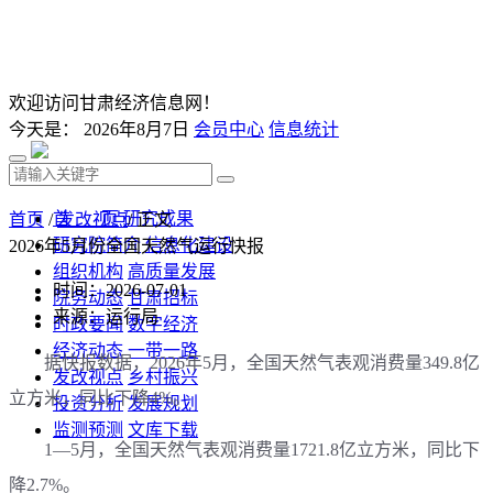
欢迎访问甘肃经济信息网！
今天是：
2026年8月7日
会员中心
信息统计
首 页
研究成果
首页
/
发改视点
/ 正文
研究院简介
信息化建设
2026年5月份全国天然气运行快报
组织机构
高质量发展
时间：2026-07-01
院务动态
甘肃招标
来源：运行局
时政要闻
数字经济
经济动态
一带一路
据快报数据，2026年5月，全国天然气表观消费量349.8亿
发改视点
乡村振兴
立方米，同比下降4%。
投资分析
发展规划
监测预测
文库下载
1—5月，全国天然气表观消费量1721.8亿立方米，同比下
降2.7%。