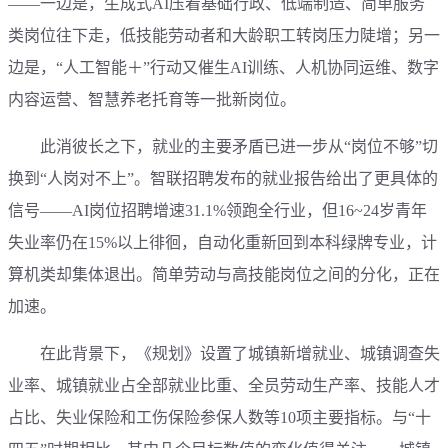
——一边是，生成式AI压着基础行政、低端制造、简单服务
类岗位往下走，低技能劳动者和大龄职工转岗压力陡增；另一
边是，“人工智能＋”行动又催生AI训练、人机协同运维、数字
内容运营、智慧养老托育等一批新岗位。
此消彼长之下，就业的主要矛盾已进一步从“岗位不够”切
换到“人岗对不上”。智联招聘发布的就业报告给出了更具体的
信号——AI岗位招聘增速31.1%领跑全行业，但16~24岁青年
失业率仍在15%以上徘徊，自动化重新回到本科绿牌专业，计
算机类却集体退出。简单劳动与高技能岗位之间的分化，正在
加速。
在此背景下，《规划》设置了城镇新增就业、城镇调查失
业率、城镇就业占全部就业比重、全员劳动生产率、技能人才
占比、失业保险和工伤保险参保人数等10项主要指标。与“十