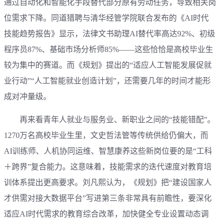
通过自动化和智能化手段替代部分原有劳动任务，导致相关岗
位需求下降。同道猎聘与清华经管学院联合发布的《AI时代
技能趋势报告》显示，法律文书助理AI替代率高达92%、初级
程序员87%、基础市场分析师85%——这些恰恰是高校毕业生
较为集中的赛道。而《规划》提出的“适应人工智能发展促就
业行动”“人工智能就业创造计划”，还需要几年的时间才能形
成对冲量级。
再来看青年人就业与服务业、新职业之间的“技能错配”。
1270万名高校毕业生里，文史哲法管等传统供给仍偏大，而
AI训练师、人机协同运维、智慧康养这些新岗位要的是“工科
＋跨界”复合能力。这意味着，技能需求的迭代速度对教育培
训体系提出更高要求。刘凡熙认为，《规划》把“建设国家人
才供需对接大数据平台”写进第三条非常具有前瞻性，要深化
适应AI时代需求的教育综合改革，加快健全专业设置动态调