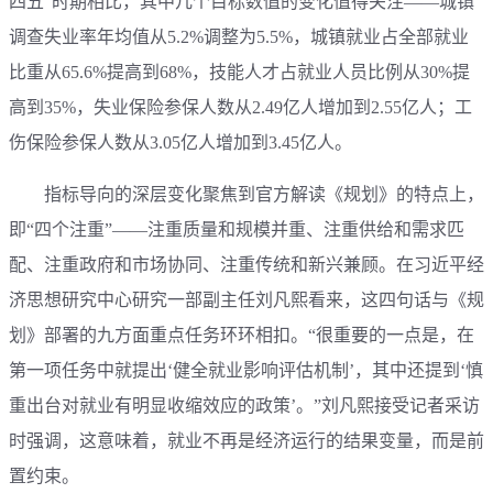
四五”时期相比，其中几个目标数值的变化值得关注——城镇
调查失业率年均值从5.2%调整为5.5%，城镇就业占全部就业
比重从65.6%提高到68%，技能人才占就业人员比例从30%提
高到35%，失业保险参保人数从2.49亿人增加到2.55亿人；工
伤保险参保人数从3.05亿人增加到3.45亿人。
指标导向的深层变化聚焦到官方解读《规划》的特点上，
即“四个注重”——注重质量和规模并重、注重供给和需求匹
配、注重政府和市场协同、注重传统和新兴兼顾。在习近平经
济思想研究中心研究一部副主任刘凡熙看来，这四句话与《规
划》部署的九方面重点任务环环相扣。“很重要的一点是，在
第一项任务中就提出‘健全就业影响评估机制’，其中还提到‘慎
重出台对就业有明显收缩效应的政策’。”刘凡熙接受记者采访
时强调，这意味着，就业不再是经济运行的结果变量，而是前
置约束。