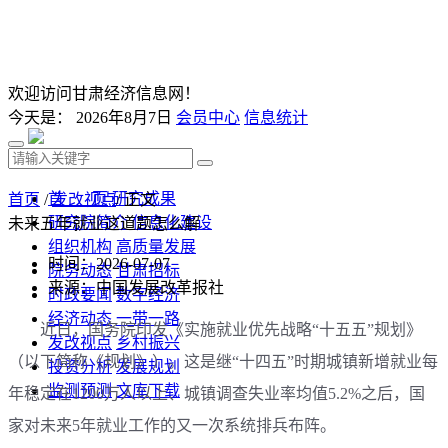
欢迎访问甘肃经济信息网！
今天是：
2026年8月7日
会员中心
信息统计
首 页
研究成果
首页
/
发改视点
/ 正文
研究院简介
信息化建设
未来五年就业这道题怎么解
组织机构
高质量发展
时间：2026-07-07
院务动态
甘肃招标
来源：中国发展改革报社
时政要闻
数字经济
经济动态
一带一路
近日，国务院印发《实施就业优先战略“十五五”规划》
发改视点
乡村振兴
（以下简称《规划》）。这是继“十四五”时期城镇新增就业每
投资分析
发展规划
监测预测
文库下载
年稳定在1200万人以上、城镇调查失业率均值5.2%之后，国
家对未来5年就业工作的又一次系统排兵布阵。