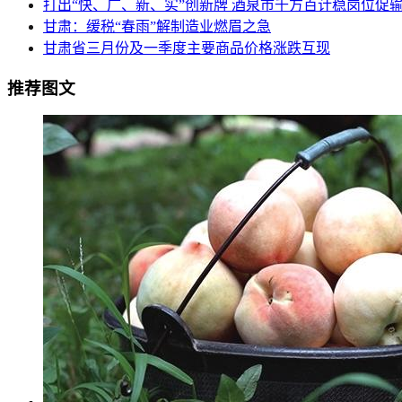
打出“快、广、新、实”创新牌 酒泉市千方百计稳岗位促
甘肃：缓税“春雨”解制造业燃眉之急
甘肃省三月份及一季度主要商品价格涨跌互现
推荐图文