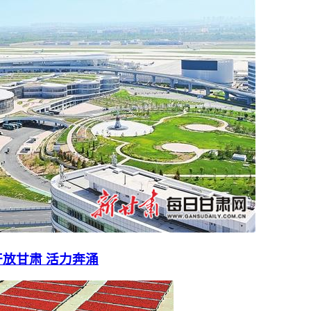
放甘肃 活力奔涌