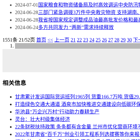
2024-07-01
国家粮食和物资储备局及时高效调运中央防汛
2024-06-28
三部门紧急调拨3万件中央救灾物资 支持湖南
2024-06-28
我省按国家规定调整成品油最高批发价格和最
2024-06-24
多方共同发力 “两新”需求持续释放
1551条 21/52页
首页
<<
上一页
21
22
23
24
25
26
27
28
29
30
下
相关信息
甘肃累计发运国际货运班列1965列 货重166.7万吨 货值29
打造绿色交通大通道 酒泉市加快推进交通建设向低碳环
华池县“万企兴万村”行动助力春耕生产
灵台：壮大村级集体经济
22条财税扶持政策 条条都有含金量 兰州市优化营商环境
2022年甘肃省“百千万”创业引领工程系列选拔赛等你来报