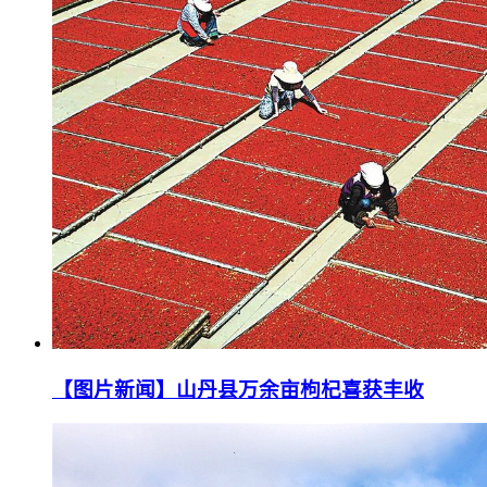
【图片新闻】山丹县万余亩枸杞喜获丰收