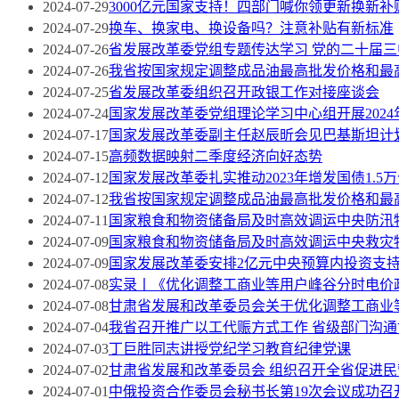
2024-07-29
3000亿元国家支持！四部门喊你领更新换新补
2024-07-29
换车、换家电、换设备吗？注意补贴有新标准
2024-07-26
省发展改革委党组专题传达学习 党的二十届
2024-07-26
我省按国家规定调整成品油最高批发价格和最
2024-07-25
省发展改革委组织召开政银工作对接座谈会
2024-07-24
国家发展改革委党组理论学习中心组开展202
2024-07-17
国家发展改革委副主任赵辰昕会见巴基斯坦计
2024-07-15
高频数据映射二季度经济向好态势
2024-07-12
国家发展改革委扎实推动2023年增发国债1.
2024-07-12
我省按国家规定调整成品油最高批发价格和最
2024-07-11
国家粮食和物资储备局及时高效调运中央防汛
2024-07-09
国家粮食和物资储备局及时高效调运中央救灾
2024-07-09
国家发展改革委安排2亿元中央预算内投资支
2024-07-08
实录丨《优化调整工商业等用户峰谷分时电价
2024-07-08
甘肃省发展和改革委员会关于优化调整工商业
2024-07-04
我省召开推广以工代赈方式工作 省级部门沟
2024-07-03
丁巨胜同志讲授党纪学习教育纪律党课
2024-07-02
甘肃省发展和改革委员会 组织召开全省促进民
2024-07-01
中俄投资合作委员会秘书长第19次会议成功召