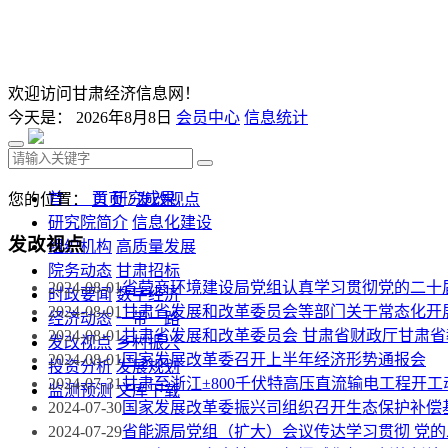
欢迎访问甘肃经济信息网！
今天是：
2026年8月8日
会员中心
信息统计
首 页
研究成果
您的位置：
首页
/
发改视点
研究院简介
信息化建设
发改视点
组织机构
高质量发展
院务动态
甘肃招标
2024-08-01
省营商环境建设局党组认真学习贯彻党的二十
时政要闻
数字经济
2024-08-01
甘肃省发展和改革委员会等部门关于常态化开
经济动态
一带一路
2024-08-01
甘肃省发展和改革委员会 甘肃省财政厅甘肃
发改视点
乡村振兴
2024-08-01
国家发展改革委召开上半年经济形势通报会
投资分析
发展规划
2024-07-31
甘肃至浙江±800千伏特高压直流输电工程开
监测预测
文库下载
2024-07-30
国家发展改革委振兴司组织召开生态保护补偿
2024-07-29
省能源局党组（扩大）会议传达学习贯彻 党