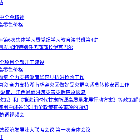
贴
三中全会精神
高零售价格
4年第6次集体学习暨党纪学习教育读书班第4讲
划发展和特别任务部部长伊克巴尔
5万个项目全部开工建设
高零售价格
物资 全力支持湖南华容县抗洪抢险工作
物资 全力支持湖南华容灾区做好受灾群众紧急转移安置工作
持湖南、江西暴雨洪涝灾害灾后应急恢复
政策》和《推进新时代甘肃能源高质量发展行动方案》等政策解
等用户峰谷分时电价政策有关事项的通知
通协调视频会
营经济发展壮大联席会议 第一次全体会议
开