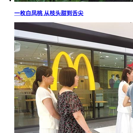
一枚白凤桃 从枝头甜到舌尖