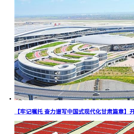
【牢记嘱托 奋力谱写中国式现代化甘肃篇章】开