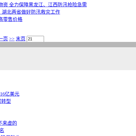
物资 全力保障黑龙江、江西防汛抢险急需
、湖北两省做好防汛救灾工作
高零售价格
一页
>>
末页
.16亿美元
保转型
不来虚的
名