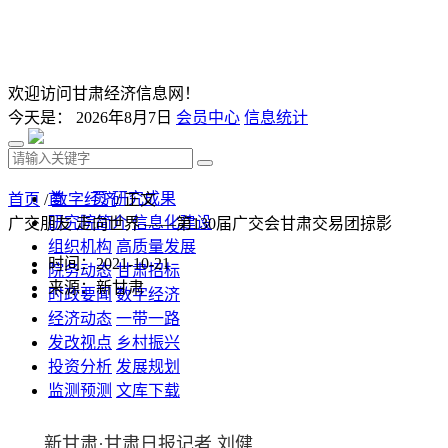
欢迎访问甘肃经济信息网！
今天是：
2026年8月7日
会员中心
信息统计
首 页
研究成果
首页
/
数字经济
/ 正文
研究院简介
信息化建设
广交朋友 走向世界 ——第130届广交会甘肃交易团掠影
组织机构
高质量发展
时间：2021-10-21
院务动态
甘肃招标
来源：新甘肃
时政要闻
数字经济
经济动态
一带一路
发改视点
乡村振兴
投资分析
发展规划
监测预测
文库下载
新甘肃·甘肃日报记者 刘健