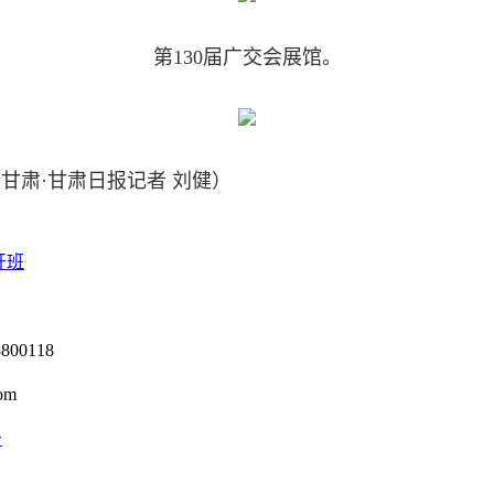
第130届广交会展馆。
肃·甘肃日报记者 刘健）
开班
0118
om
号