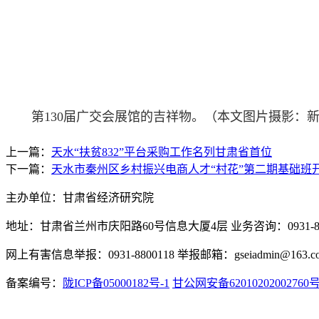
第130届广交会展馆的吉祥物。（本文图片摄影：新甘
上一篇：
天水“扶贫832”平台采购工作名列甘肃省首位
下一篇：
天水市秦州区乡村振兴电商人才“村花”第二期基础班
主办单位：甘肃省经济研究院
地址：甘肃省兰州市庆阳路60号信息大厦4层 业务咨询：0931-880
网上有害信息举报：0931-8800118 举报邮箱：gseiadmin@163.c
备案编号：
陇ICP备05000182号-1
甘公网安备62010202002760