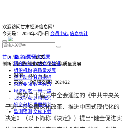
欢迎访问甘肃经济信息网！
今天是：
2026年8月6日
会员中心
信息统计
首 页
研究成果
首页
/
数字经济
/ 正文
研究院简介
信息化建设
创新引领 协同推进数字经济高质量发展
组织机构
高质量发展
时间：2024-12-02
院务动态
甘肃招标
来源：《红旗文稿》2024/22
时政要闻
数字经济
经济动态
一带一路
党的二十届三中全会通过的《中共中央关
发改视点
乡村振兴
投资分析
发展规划
于进一步全面深化改革、推进中国式现代化的
监测预测
文库下载
决定》（以下简称《决定》）提出“健全促进实