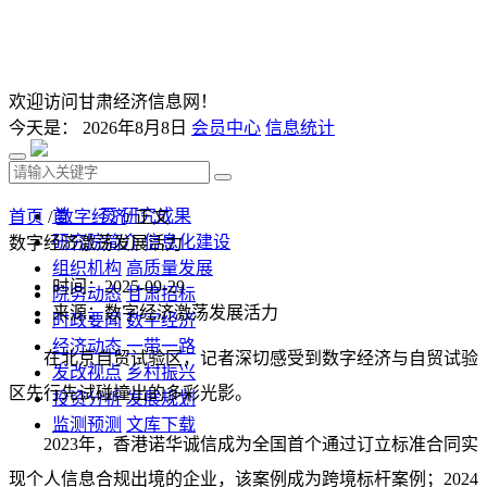
欢迎访问甘肃经济信息网！
今天是：
2026年8月8日
会员中心
信息统计
首 页
研究成果
首页
/
数字经济
/ 正文
研究院简介
信息化建设
数字经济激荡发展活力
组织机构
高质量发展
时间：2025-09-29
院务动态
甘肃招标
来源：数字经济激荡发展活力
时政要闻
数字经济
经济动态
一带一路
在北京自贸试验区，记者深切感受到数字经济与自贸试验
发改视点
乡村振兴
区先行先试碰撞出的多彩光影。
投资分析
发展规划
监测预测
文库下载
2023年，香港诺华诚信成为全国首个通过订立标准合同实
现个人信息合规出境的企业，该案例成为跨境标杆案例；2024