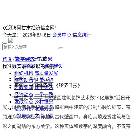
欢迎访问甘肃经济信息网！
今天是：
2026年8月8日
会员中心
信息统计
首 页
研究成果
首页
/
数字经济
/ 正文
研究院简介
信息化建设
找准数实融合发展的关键
组织机构
高质量发展
时间：2025-10-15
院务动态
甘肃招标
来源：中国经济网-《经济日报》
时政要闻
数字经济
经济动态
一带一路
“天宫灵境——敦煌壁画建筑装饰艺术数字化展览”近日开
发改视点
乡村振兴
展，以数字化手段重现敦煌壁画中建筑的形制与装饰细节，带
投资分析
发展规划
监测预测
文库下载
领观众从现实空间穿越到古代壁画中，身临其境观赏建筑与色
彩之间凝结的东方美学。这种实体和数字的深度融合，不仅带