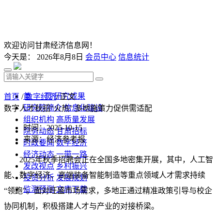
欢迎访问甘肃经济信息网！
今天是：
2026年8月8日
会员中心
信息统计
首 页
研究成果
首页
/
数字经济
/ 正文
研究院简介
信息化建设
数字人才秋招“火热” 多地施策力促供需适配
组织机构
高质量发展
时间：2025-10-15
院务动态
甘肃招标
来源：经济参考报
时政要闻
数字经济
经济动态
一带一路
2025年秋季招聘会正在全国多地密集开展，其中，人工智
发改视点
乡村振兴
能、数字经济、高端装备智能制造等重点领域人才需求持续
投资分析
发展规划
监测预测
文库下载
“领跑”。面对旺盛市场需求，多地正通过精准政策引导与校企
协同机制，积极搭建人才与产业的对接桥梁。