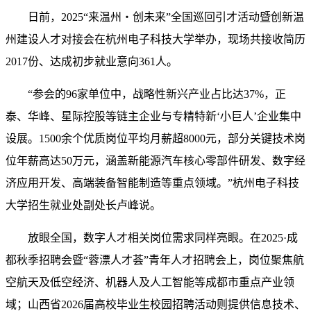
日前，2025“来温州・创未来”全国巡回引才活动暨创新温
州建设人才对接会在杭州电子科技大学举办，现场共接收简历
2017份、达成初步就业意向361人。
“参会的96家单位中，战略性新兴产业占比达37%，正
泰、华峰、星际控股等链主企业与专精特新‘小巨人’企业集中
设展。1500余个优质岗位平均月薪超8000元，部分关键技术岗
位年薪高达50万元，涵盖新能源汽车核心零部件研发、数字经
济应用开发、高端装备智能制造等重点领域。”杭州电子科技
大学招生就业处副处长卢峰说。
放眼全国，数字人才相关岗位需求同样亮眼。在2025·成
都秋季招聘会暨“蓉漂人才荟”青年人才招聘会上，岗位聚焦航
空航天及低空经济、机器人及人工智能等成都市重点产业领
域；山西省2026届高校毕业生校园招聘活动则提供信息技术、