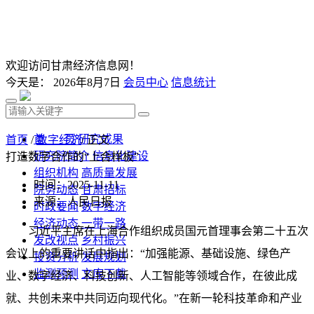
欢迎访问甘肃经济信息网！
今天是：
2026年8月7日
会员中心
信息统计
首 页
研究成果
首页
/
数字经济
/ 正文
研究院简介
信息化建设
打造数字合作的“上合样板”
组织机构
高质量发展
时间：2025-11-11
院务动态
甘肃招标
来源：人民日报
时政要闻
数字经济
经济动态
一带一路
习近平主席在上海合作组织成员国元首理事会第二十五次
发改视点
乡村振兴
会议上的重要讲话中指出：“加强能源、基础设施、绿色产
投资分析
发展规划
监测预测
文库下载
业、数字经济、科技创新、人工智能等领域合作，在彼此成
就、共创未来中共同迈向现代化。”在新一轮科技革命和产业