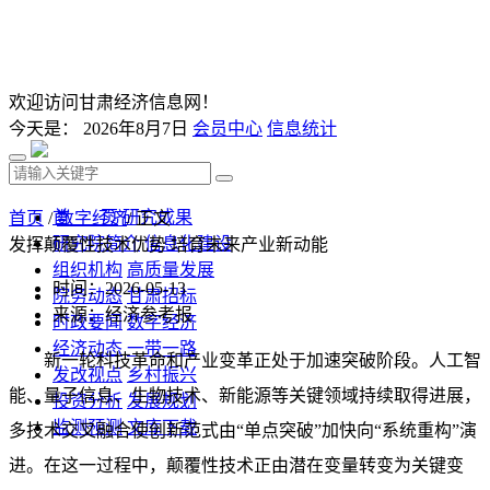
欢迎访问甘肃经济信息网！
今天是：
2026年8月7日
会员中心
信息统计
首 页
研究成果
首页
/
数字经济
/ 正文
研究院简介
信息化建设
发挥颠覆性技术优势 培育未来产业新动能
组织机构
高质量发展
时间：2026-05-13
院务动态
甘肃招标
来源：经济参考报
时政要闻
数字经济
经济动态
一带一路
新一轮科技革命和产业变革正处于加速突破阶段。人工智
发改视点
乡村振兴
能、量子信息、生物技术、新能源等关键领域持续取得进展，
投资分析
发展规划
监测预测
文库下载
多技术交叉融合使创新范式由“单点突破”加快向“系统重构”演
进。在这一过程中，颠覆性技术正由潜在变量转变为关键变