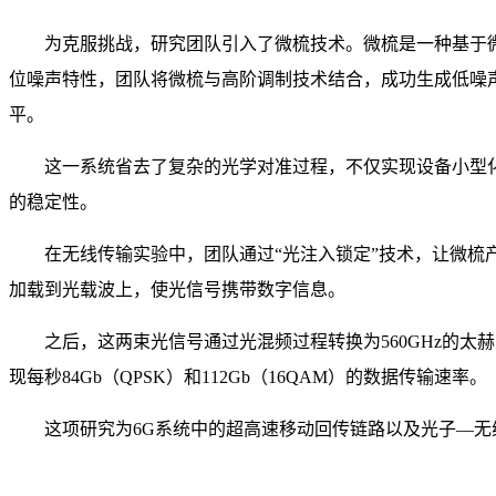
为克服挑战，研究团队引入了微梳技术。微梳是一种基于微型
位噪声特性，团队将微梳与高阶调制技术结合，成功生成低噪声太
平。
这一系统省去了复杂的光学对准过程，不仅实现设备小型化
的稳定性。
在无线传输实验中，团队通过“光注入锁定”技术，让微梳产生
加载到光载波上，使光信号携带数字信息。
之后，这两束光信号通过光混频过程转换为560GHz的太
现每秒84Gb（QPSK）和112Gb（16QAM）的数据传输速率。
这项研究为6G系统中的超高速移动回传链路以及光子—无