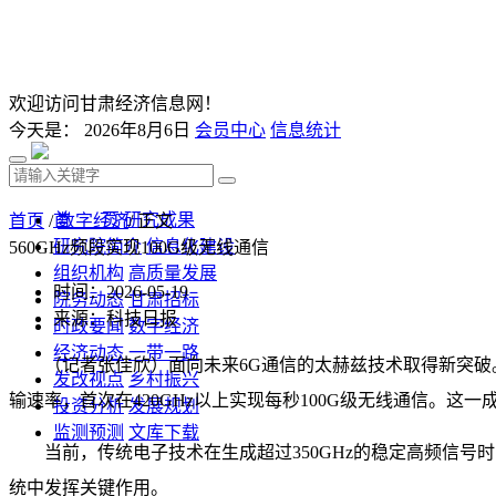
欢迎访问甘肃经济信息网！
今天是：
2026年8月6日
会员中心
信息统计
首 页
研究成果
首页
/
数字经济
/ 正文
研究院简介
信息化建设
560GHz频段实现100G级无线通信
组织机构
高质量发展
时间：2026-05-19
院务动态
甘肃招标
来源：科技日报
时政要闻
数字经济
经济动态
一带一路
（记者张佳欣）面向未来6G通信的太赫兹技术取得新突破。
发改视点
乡村振兴
输速率，首次在420GHz以上实现每秒100G级无线通信。这
投资分析
发展规划
监测预测
文库下载
当前，传统电子技术在生成超过350GHz的稳定高频信号
统中发挥关键作用。