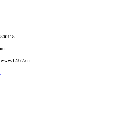
0118
om
12377.cn
号