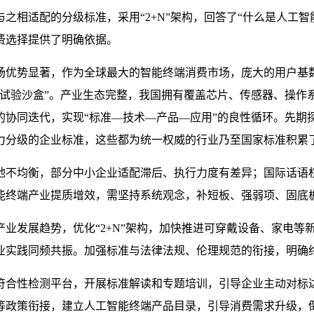
之相适配的分级标准，采用“2+N”架构，回答了“什么是人工
费选择提供了明确依据。
场优势显著，作为全球最大的智能终端消费市场，庞大的用户基
“试验沙盒”。产业生态完整，我国拥有覆盖芯片、传感器、操作
的协同迭代，实现“标准—技术—产品—应用”的良性循环。先期
力分级的企业标准，这些都为统一权威的行业乃至国家标准积累
地不均衡，部分中小企业适配滞后、执行力度有差异；国际话语
能终端产业提质增效，需坚持系统观念，补短板、强弱项、固底
业发展趋势，优化“2+N”架构，加快推进可穿戴设备、家电等
业实践同频共振。加强标准与法律法规、伦理规范的衔接，明确
符合性检测平台，开展标准解读和专题培训，引导企业主动对标
等政策衔接，建立人工智能终端产品目录，引导消费需求升级，