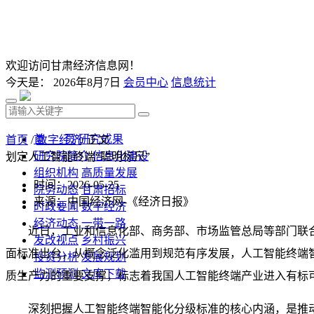
欢迎访问甘肃经济信息网！
今天是：
2026年8月7日
会员中心
信息统计
首 页
研究成果
首页
/
数字经济
/ 正文
研究院简介
信息化建设
划定人工智能终端“聪明标尺”
组织机构
高质量发展
时间：2026-05-25
院务动态
甘肃招标
来源：中国经济网-《经济日报》
时政要闻
数字经济
经济动态
一带一路
近日，工业和信息化部、商务部、市场监管总局等部门联
发改视点
乡村振兴
面标准出台，从概念泛化滥用到规范有序发展，人工智能终端
投资分析
发展规划
监测预测
文库下载
质生产力的重要支撑，标志着我国人工智能终端产业进入有标
深刻把握人工智能终端智能化分级标准的核心内涵，是推