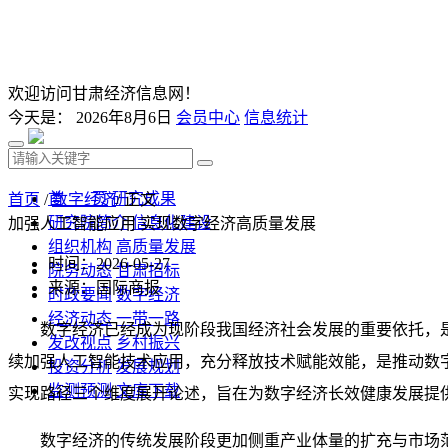
欢迎访问甘肃经济信息网！
今天是：
2026年8月6日
会员中心
信息统计
首 页
研究成果
首页
/
数字经济
/ 正文
研究院简介
信息化建设
加强人工智能应用 实现数字经济高质量发展
组织机构
高质量发展
时间：2026-05-27
院务动态
甘肃招标
来源：国际商报
时政要闻
数字经济
经济动态
一带一路
数字经济已经成为现阶段我国经济社会发展的重要依托，
发改视点
乡村振兴
续加强人工智能技术应用，充分释放技术赋能效能，是推动数
投资分析
发展规划
监测预测
文库下载
实现路径三个维度展开论述，旨在为数字经济长效健康发展提
数字经济的传统发展阶段更加侧重产业体量的扩充与市场