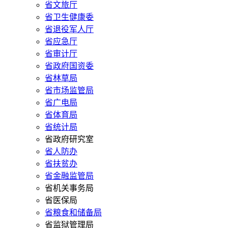
省文旅厅
省卫生健康委
省退役军人厅
省应急厅
省审计厅
省政府国资委
省林草局
省市场监管局
省广电局
省体育局
省统计局
省政府研究室
省人防办
省扶贫办
省金融监管局
省机关事务局
省医保局
省粮食和储备局
省监狱管理局