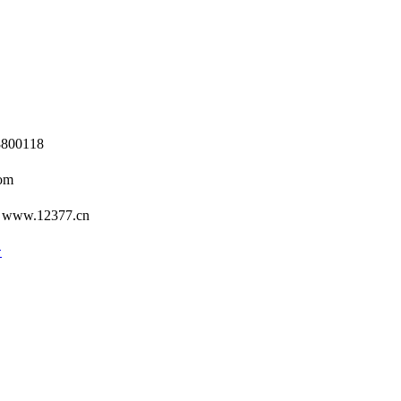
0118
om
12377.cn
号