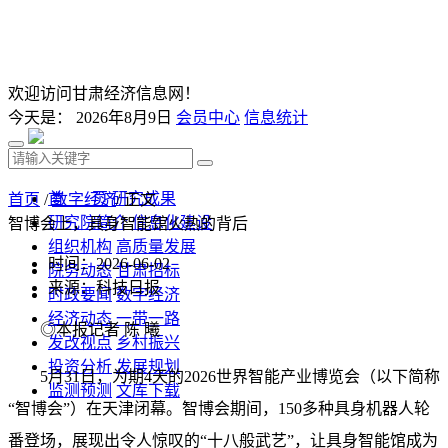
欢迎访问甘肃经济信息网！
今天是：
2026年8月9日
会员中心
信息统计
首 页
研究成果
首页
/
数字经济
/ 正文
研究院简介
信息化建设
智博会上，具身智能馆火热的背后
组织机构
高质量发展
时间：2026-06-02
院务动态
甘肃招标
来源：科技日报
时政要闻
数字经济
经济动态
一带一路
◎本报记者 陈 曦
发改视点
乡村振兴
投资分析
发展规划
5月31日，为期4天的2026世界智能产业博览会（以下简称
监测预测
文库下载
“智博会”）在天津闭幕。智博会期间，150多种具身机器人轮
番登场，展现出令人惊叹的“十八般武艺”，让具身智能馆成为