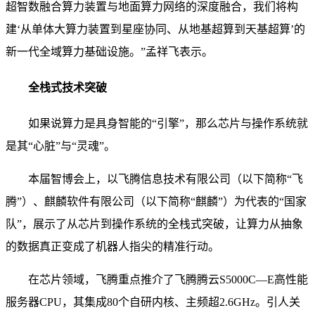
超智数融合算力装置与地面算力网络的深度融合，我们将构
建‘从单体大算力装置到星座协同、从地基超算到天基超算’的
新一代全域算力基础设施。”孟祥飞表示。
全栈式技术突破
如果说算力是具身智能的“引擎”，那么芯片与操作系统就
是其“心脏”与“灵魂”。
本届智博会上，以飞腾信息技术有限公司（以下简称“飞
腾”）、麒麟软件有限公司（以下简称“麒麟”）为代表的“国家
队”，展示了从芯片到操作系统的全栈式突破，让算力从抽象
的数据真正变成了机器人指尖的精准行动。
在芯片领域，飞腾重点推介了飞腾腾云S5000C—E高性能
服务器CPU，其集成80个自研内核、主频超2.6GHz。引人关