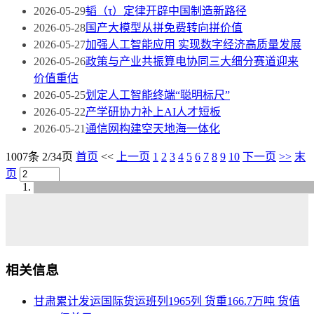
2026-05-29
韬（τ）定律开辟中国制造新路径
2026-05-28
国产大模型从拼免费转向拼价值
2026-05-27
加强人工智能应用 实现数字经济高质量发展
2026-05-26
政策与产业共振算电协同三大细分赛道迎来
价值重估
2026-05-25
划定人工智能终端“聪明标尺”
2026-05-22
产学研协力补上AI人才短板
2026-05-21
通信网构建空天地海一体化
1007条 2/34页
首页
<<
上一页
1
2
3
4
5
6
7
8
9
10
下一页
>>
末
页
相关信息
甘肃累计发运国际货运班列1965列 货重166.7万吨 货值