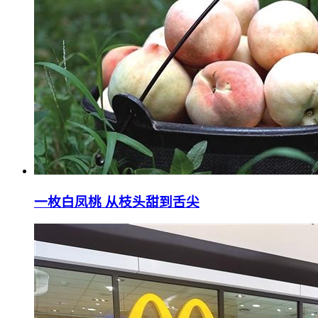
一枚白凤桃 从枝头甜到舌尖