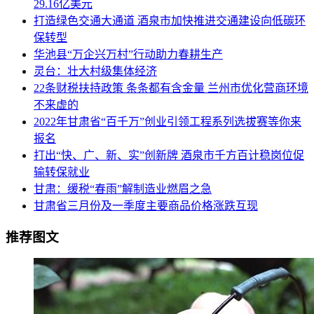
29.16亿美元
打造绿色交通大通道 酒泉市加快推进交通建设向低碳环
保转型
华池县“万企兴万村”行动助力春耕生产
灵台：壮大村级集体经济
22条财税扶持政策 条条都有含金量 兰州市优化营商环境
不来虚的
2022年甘肃省“百千万”创业引领工程系列选拔赛等你来
报名
打出“快、广、新、实”创新牌 酒泉市千方百计稳岗位促
输转保就业
甘肃：缓税“春雨”解制造业燃眉之急
甘肃省三月份及一季度主要商品价格涨跌互现
推荐图文