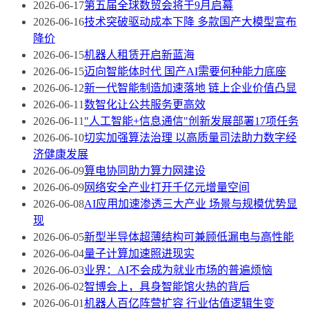
2026-06-17
第五届全球数贸会将于9月启幕
2026-06-16
技术突破驱动成本下降 多款国产大模型宣布
降价
2026-06-15
机器人租赁开启新蓝海
2026-06-15
迈向智能体时代 国产AI需要何种能力底座
2026-06-12
新一代智能制造加速落地 链上企业价值凸显
2026-06-11
数智化让公共服务更高效
2026-06-11
"人工智能+信息通信"创新发展部署17项任务
2026-06-10
切实加强算法治理 以高质量司法助力数字经
济健康发展
2026-06-09
算电协同助力算力网建设
2026-06-09
网络安全产业打开千亿元增量空间
2026-06-08
AI应用加速渗透三大产业 场景与规模优势显
现
2026-06-05
新型半导体超薄结构可兼顾低漏电与高性能
2026-06-04
量子计算加速照进现实
2026-06-03
业界：AI不会成为就业市场的普遍烦恼
2026-06-02
智博会上，具身智能馆火热的背后
2026-06-01
机器人百亿阵营扩容 行业估值逻辑生变