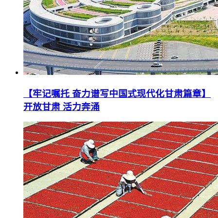
【牢记嘱托 奋力谱写中国式现代化甘肃篇章】
开放甘肃 活力奔涌