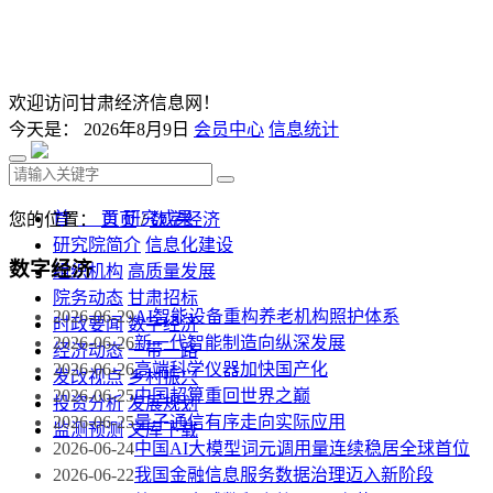
欢迎访问甘肃经济信息网！
今天是：
2026年8月9日
会员中心
信息统计
首 页
研究成果
您的位置：
首页
/
数字经济
研究院简介
信息化建设
数字经济
组织机构
高质量发展
院务动态
甘肃招标
2026-06-29
AI智能设备重构养老机构照护体系
时政要闻
数字经济
2026-06-26
新一代智能制造向纵深发展
经济动态
一带一路
2026-06-26
高端科学仪器加快国产化
发改视点
乡村振兴
2026-06-25
中国超算重回世界之巅
投资分析
发展规划
2026-06-25
量子通信有序走向实际应用
监测预测
文库下载
2026-06-24
中国AI大模型词元调用量连续稳居全球首位
2026-06-22
我国金融信息服务数据治理迈入新阶段