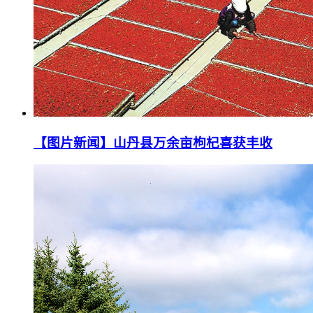
【图片新闻】山丹县万余亩枸杞喜获丰收