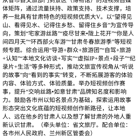
从省市县文旅部门到景区（博物馆）的短视频自媒
体矩阵，通过流量扶持、政策支持、技术支撑，培
养一批具有甘肃特色的短视频优质大V。以“望得见
山、看得见水、记得住乡愁、留得住乡音”为宣传导
向，策划“宅家游丝路”“疫尽甘来•陇上花开”“你是人
间四月天”“环西部火车游”“甘肃冬春旅游季”等短视
频专题。综合运用“导游+群众+旅游团”“自驾+旅游
+认知”“本地文化访谈+写实”“虚拟IP+景点+段子”“纪
录片+生活”等多种形式，推动文旅宣传视角从“听说
的故事”向“看到的事实”转变，不断拓展游客的体验
内容、体验方式、体验质量。举办短视频创作赛
事，提升“交响丝路•如意甘肃”品牌知名度和影响
力。鼓励各市州以知名景点为基础，探索运用故事
形态突出文化底蕴的短视频创作新路径，让本地
人、远在他乡的甘肃人以及想了解甘肃的外地人重
新认识甘肃。（牵头单位：省文旅厅。配合单位：
各市州人民政府、兰州新区管委会）