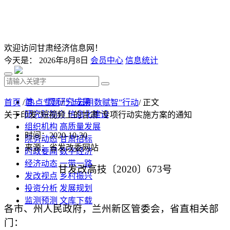
欢迎访问甘肃经济信息网！
今天是：
2026年8月8日
会员中心
信息统计
首 页
研究成果
首页
/
热点专题
/
“上云用数赋智”行动
/ 正文
研究院简介
信息化建设
关于印发“短视频上的甘肃”专项行动实施方案的通知
组织机构
高质量发展
时间：2020-10-30
院务动态
甘肃招标
来源：省发改委网站
时政要闻
数字经济
经济动态
一带一路
甘发改高技〔2020〕673号
发改视点
乡村振兴
投资分析
发展规划
监测预测
文库下载
各市、州人民政府，兰州新区管委会，省直相关部
门：