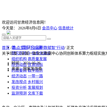
欢迎访问甘肃经济信息网！
今天是：
2026年8月6日
会员中心
信息统计
首 页
研究成果
首页
/
热点专题
/
“上云用数赋智”行动
/ 正文
研究院简介
信息化建设
关于印发《全国一体化大数据中心协同创新体系算力枢纽实施
组织机构
高质量发展
时间：2021-05-26
院务动态
甘肃招标
来源：国家发改委
时政要闻
数字经济
经济动态
一带一路
发改视点
乡村振兴
投资分析
发展规划
监测预测
文库下载