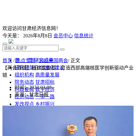
欢迎访问甘肃经济信息网！
今天是：
2026年8月8日
会员中心
信息统计
首 页
研究成果
首页
/
热点专题
/
2023全国两会
/ 正文
研究院简介
信息化建设
【两会连线】杨建成委员：打造西部高端核医学创新驱动产业
组织机构
高质量发展
链
院务动态
甘肃招标
时间：2023-03-08
时政要闻
数字经济
来源：甘肃日报
经济动态
一带一路
发改视点
乡村振兴
投资分析
发展规划
监测预测
文库下载