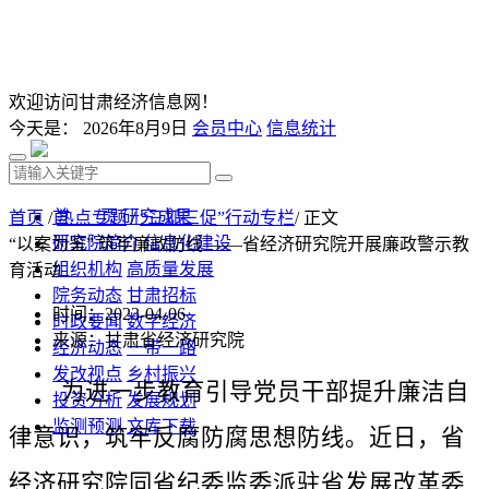
欢迎访问甘肃经济信息网！
今天是：
2026年8月9日
会员中心
信息统计
首 页
研究成果
首页
/
热点专题
/
“三抓三促”行动专栏
/ 正文
研究院简介
信息化建设
“以案为鉴” 筑牢廉政防线 ——省经济研究院开展廉政警示教
组织机构
高质量发展
育活动
院务动态
甘肃招标
时间：2023-04-06
时政要闻
数字经济
来源：甘肃省经济研究院
经济动态
一带一路
发改视点
乡村振兴
为进一步教育引导党员干部提升廉洁自
投资分析
发展规划
监测预测
文库下载
律意识，筑牢反腐防腐思想防线。近日，省
经济研究院同省纪委监委派驻省发展改革委