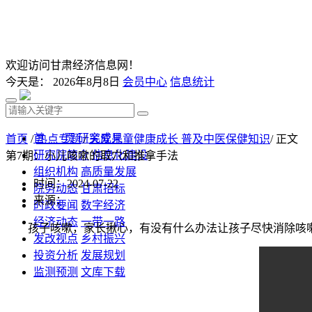
欢迎访问甘肃经济信息网！
今天是：
2026年8月8日
会员中心
信息统计
首 页
研究成果
首页
/
热点专题
/
关爱儿童健康成长 普及中医保健知识
/ 正文
研究院简介
信息化建设
第7期：小儿咳嗽的取穴和推拿手法
组织机构
高质量发展
时间：2024-07-22
院务动态
甘肃招标
来源：
时政要闻
数字经济
经济动态
一带一路
孩子咳嗽，家长揪心，有没有什么办法让孩子尽快消除咳
发改视点
乡村振兴
投资分析
发展规划
监测预测
文库下载