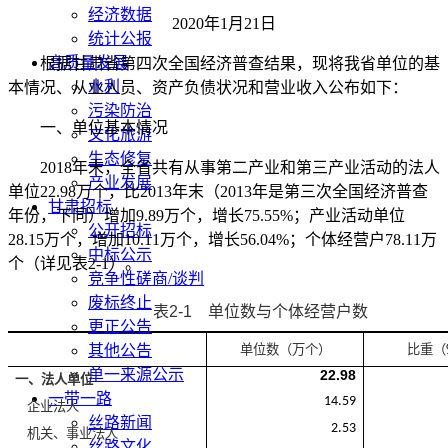
经济数据
2020年1月21日
统计公报
高质量发展
根据甘肃省第四次全国经济普查结果，现将我省单位的基
水利
本情况、从业人员、资产负债状况和营业收入公布如下：
污染防治
一、单位基本情况
文化旅游
生态修复
2018年末，全省共有从事第二产业和第三产业活动的法人
产业发展
单位22.98万个，比2013年末（2013年是第三次全国经济普查
甘肃招标
年份，下同）增加9.89万个，增长75.55%；产业活动单位
公开招标
28.15万个，增加10.11万个，增长56.04%；个体经营户78.11万
中标公示
个（详见表2-1）。
竞争性磋商/谈判
废标终止
表
2-1
单位数与个体经营户数
更正公告
其他公告
单位数（万个）
比重（
单一来源公示
22.98
一、法人单位
一带一路
14.59
企业法人
丝路新闻
2.53
机关、事业法人
丝路文化