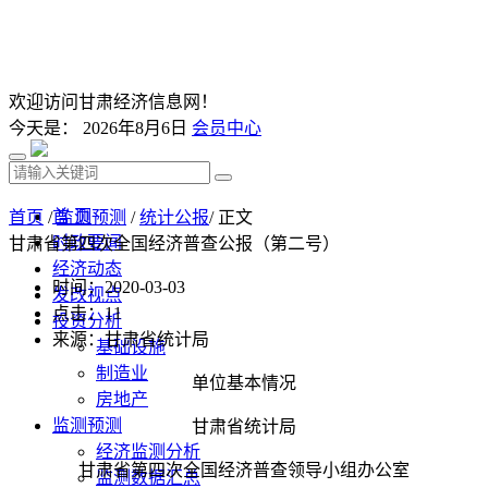
欢迎访问甘肃经济信息网！
今天是：
2026年8月6日
会员中心
首 页
首页
/
监测预测
/
统计公报
/ 正文
时政要闻
甘肃省第四次全国经济普查公报（第二号）
经济动态
时间：2020-03-03
发改视点
点击：
11
投资分析
来源：甘肃省统计局
基础设施
制造业
单位基本情况
房地产
监测预测
甘肃省统计局
经济监测分析
甘肃省第四次全国经济普查领导小组办公室
监测数据汇总