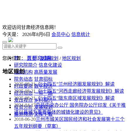
欢迎访问甘肃经济信息网！
今天是：
2026年8月6日
会员中心
信息统计
首 页
研究成果
您的位置：
首页
/
发展规划
/
地区规划
研究院简介
信息化建设
地区规划
组织机构
高质量发展
院务动态
甘肃招标
2025-08-21
《“十四五”兰州经济圈发展规划》解读
时政要闻
数字经济
2025-08-21
《“十四五”河西走廊经济带发展规划》解读
经济动态
一带一路
2025-08-21
《“十四五”陇东南区域发展规划》解读
发改视点
乡村振兴
2024-04-17
中共中央办公厅 国务院办公厅印发《关于推
投资分析
发展规划
进以县城为重要载体的城镇化建设的意见》
监测预测
文库下载
2018-06-20
兰州市城关区国民经济和社会发展第十三个
五年规划纲要（草案）