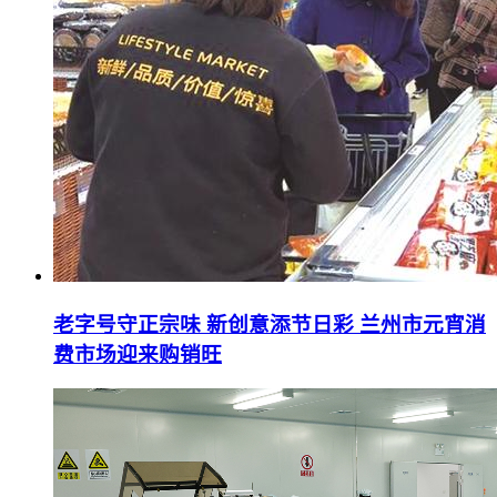
老字号守正宗味 新创意添节日彩 兰州市元宵消
费市场迎来购销旺