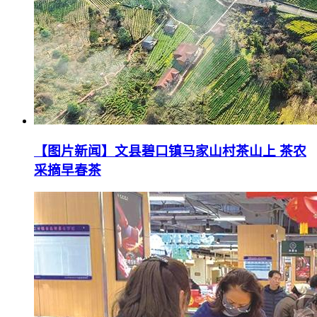
【图片新闻】文县碧口镇马家山村茶山上 茶农
采摘早春茶