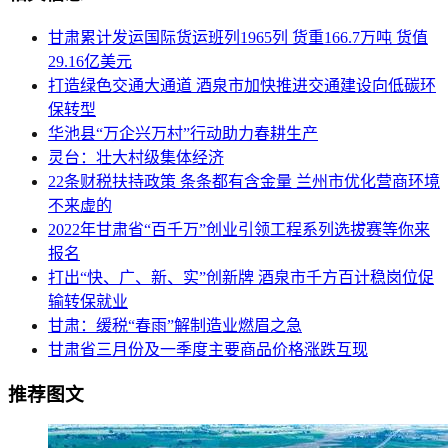
甘肃累计发运国际货运班列1965列 货重166.7万吨 货值
29.16亿美元
打造绿色交通大通道 酒泉市加快推进交通建设向低碳环
保转型
华池县“万企兴万村”行动助力春耕生产
灵台：壮大村级集体经济
22条财税扶持政策 条条都有含金量 兰州市优化营商环境
不来虚的
2022年甘肃省“百千万”创业引领工程系列选拔赛等你来
报名
打出“快、广、新、实”创新牌 酒泉市千方百计稳岗位促
输转保就业
甘肃：缓税“春雨”解制造业燃眉之急
甘肃省三月份及一季度主要商品价格涨跌互现
推荐图文