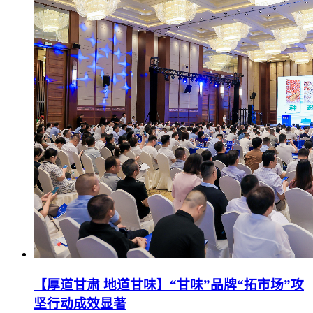
【厚道甘肃 地道甘味】“甘味”品牌“拓市场”攻
坚行动成效显著