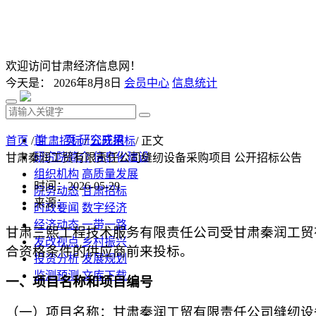
欢迎访问甘肃经济信息网！
今天是：
2026年8月8日
会员中心
信息统计
首 页
研究成果
首页
/
甘肃招标
/
公开招标
/ 正文
研究院简介
信息化建设
甘肃秦润工贸有限责任公司缝纫设备采购项目 公开招标公告
组织机构
高质量发展
时间：2026-05-29
院务动态
甘肃招标
来源：
时政要闻
数字经济
经济动态
一带一路
甘肃三熙工程技术服务有限责任公司受
甘肃
秦润工贸
发改视点
乡村振兴
合资格条件的供应商前来投标。
投资分析
发展规划
监测预测
文库下载
一、项目名称和
项目
编号
（一）项目名称：
甘肃
秦润工贸有限责任公司缝纫设