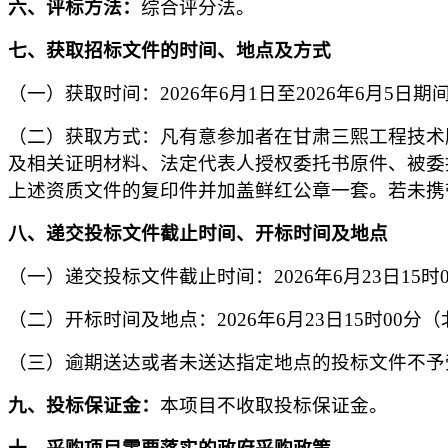
六
、评标方法：
综合评分法
。
七
、获取招标文件的时间、地点
及
方式
（一）获取时间
：
202
6
年
6
月
1
日至
202
6
年
6
月
5
日
期
（二）获取方式：
凡有意参加者在甘肃三熙工程技术
及相关证明材料、法定代表人授权委托书原件、被委
上述资质文件的复印件并加盖鲜红公章一套。若未携
八
、递交投标文件截止时间、开标时间及地点
（一）递交投标文件截止时间
：
202
6
年
6
月
23
日
15
时
（二）开标时间及地点
：
202
6
年
6
月
23
日
15
时
00
分（
（三）逾期送达或者未送达指定地点的投标文件不予
九
、
投标保证金：
本项目不收取投标保证金。