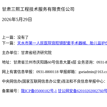
甘肃三熙工程技术服务有限责任公司
202
6
年
5
月
29
日
上一篇：没有了
下一篇：
天水市第一人民医院宫腔镜配套手术器械、胎儿监护
主办单位：甘肃省经济研究院
地址：甘肃省兰州市庆阳路60号信息大厦4层 业务咨询：0931-880
网上有害信息举报：0931-8800118 举报邮箱：gseiadmin@163.c
中央网信办(国家互联网信息办公室)违法和不良信息举报中心：www.
备案编号：
陇ICP备05000182号-1
甘公网安备62010202002760