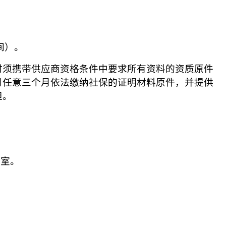
间）。
时须携带
供应商
资格条件中要求所有资料的资质原件
月任意
三
个月依法缴纳社保的证明材料原件，并提供
担。
议室
。