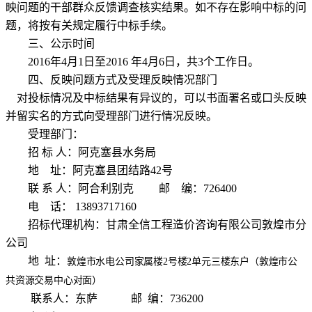
映问题的干部群众反馈调查核实结果。如不存在影响中标的问
题，将按有关规定履行中标手续。
三、公示时间
201
6
年
4
月
1
日至201
6
年
4
月
6
日，
共3个工作日。
四、反映问题方式及受理反映情况部门
对投标情况及中标结果有异议的，可以书面署名或口头反映
并留实名的方式向受理部门进行情况反映。
受理部门：
招 标 人：阿克塞县水务局
地 址：阿克塞县团结路42号
联 系 人：阿合利别克 邮 编：7
264
00
电 话： 13893717160
招标代理机构：甘肃全信工程造价咨询有限公司
敦煌市分
公司
地 址：
敦煌市水电公司家属楼2号楼2单元三楼东户（敦煌市公
共资源交易中心对面）
联系人：
东萨
邮 编：7
36200