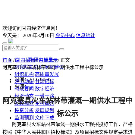
欢迎访问甘肃经济信息网！
今天是：
2026年8月10日
会员中心
信息统计
首 页
研究成果
首页
/
甘肃招标
/
中标公示
/ 正文
研究院简介
信息化建设
阿克塞县火车站林带灌溉一期供水工程中标公示
组织机构
高质量发展
时间：2016-04-05
院务动态
甘肃招标
来源：
时政要闻
数字经济
经济动态
一带一路
阿克塞县火车站林带灌溉一期供水工程中
发改视点
乡村振兴
投资分析
发展规划
标
公示
监测预测
文库下载
阿克塞县火车站林带灌溉一期供水工程招投标工作，严格
按照《中华人民共和国招投标法》及项目招标文件规定要求进