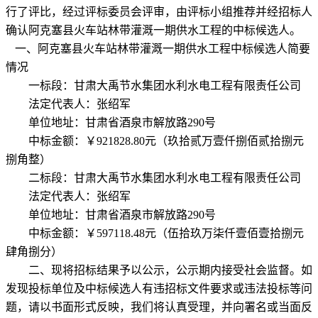
行了评比，经过评标委员会评审，由评标小组推荐并经招标人
确认阿克塞县火车站林带灌溉一期供水工程
的中标候选人。
一、阿克塞县火车站林带灌溉一期供水工程中标候选人简要
情况
一标段
：甘肃大禹节水集团水利水电工程有限责任公司
法定代表人：
张绍军
单位地址：
甘肃省酒泉市解放路290号
中标金额：￥
921828.80
元（
玖拾贰万壹仟捌佰贰拾捌元
捌角整
）
二标段
：甘肃大禹节水集团水利水电工程有限责任公司
法定代表人：
张绍军
单位地址：
甘肃省酒泉市解放路290号
中标金额：￥
597118.48
元（
伍拾玖万柒仟壹佰壹拾捌元
肆角捌分
）
二、现将招标结果予以公示，公示期内接受社会监督。如
发现投标单位及中标候选人有违招标文件要求或违法投标等问
题，请以书面形式反映，我们将认真受理，并向署名或当面反