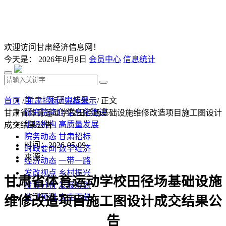
欢迎访问甘肃经济信息网！
今天是：
2026年8月8日
会员中心
信息统计
首 页
研究成果
首页
/
甘肃招标
/
中标公示
/ 正文
研究院简介
信息化建设
甘肃省体育运动学校田径场基础设施维修改造项目施工图设计
组织机构
高质量发展
成交结果公告
院务动态
甘肃招标
时间：2026-05-09
时政要闻
数字经济
来源：
经济动态
一带一路
发改视点
乡村振兴
甘肃省体育运动学校田径场基础设施
投资分析
发展规划
监测预测
文库下载
维修改造项目施工图设计成交结果公
告