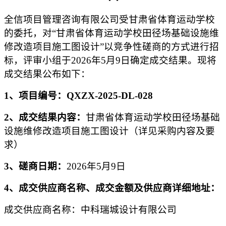
全信项目管理咨询有限公司受
甘肃省体育运动学校
的委托，对
“
甘肃省体育运动学校田径场基础设施维
修改造项目施工图设计
”以
竞争性磋商的方式
进行
招
标
，
评审
小组于
202
6
年
5
月
9
日确定
成交
结果。现将
成交
结果公布如下：
1、项目编号：QXZX-2025-DL-028
2、
成交结果内容：
甘肃省体育运动学校田径场基础
设施维修改造项目施工图设计（详见采购内容及要
求）
3
、
磋商
日期：
202
6
年
5
月
9
日
4
、
成交供应商
名称、
成交
金额及
供应商
详细地址：
成交供应商
名称：
中科瑞城设计有限公司