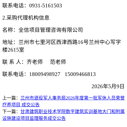
联系电话：
0931-5161503
2.采购代理机构信息
名称：全信项目管理咨询有限公司
地址：兰州市七里河区西津西路
16号兰州中心写字
楼2615室
联
系
人：齐老师
范老师
联系电话：
18009498927 15009466813
202
6
年
5
月
9
日
上一篇：
兰州市退役军人事务局2026年度第一批军休人员荣誉
疗养项目 成交公告
下一篇：
甘肃建筑职业技术学院数字建筑实训基地大门和附属
设施建设项目监理服务成交公告