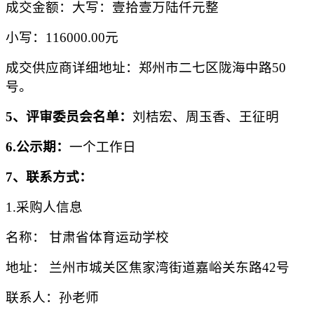
成交
金额：大写：
壹拾壹万陆仟元整
小写：
116000.00元
成交供应商
详细地址：郑州市二七区陇海中路
50
号
。
5、评审委员会名单：
刘桔宏、周玉香、王征明
6.公示期
：
一个工作日
7、联系方式：
1.采购人信息
名称：
甘肃省体育运动学校
地址：
兰州市城关区焦家湾街道嘉峪关东路
42号
联系人：孙老师