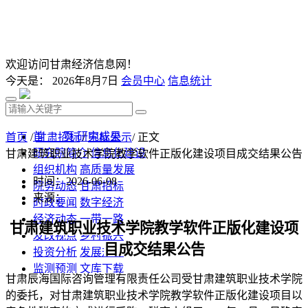
欢迎访问甘肃经济信息网！
今天是：
2026年8月7日
会员中心
信息统计
首 页
研究成果
首页
/
甘肃招标
/
中标公示
/ 正文
研究院简介
信息化建设
甘肃建筑职业技术学院教学软件正版化建设项目成交结果公告
组织机构
高质量发展
时间：2026-06-08
院务动态
甘肃招标
来源：
时政要闻
数字经济
经济动态
一带一路
甘肃建筑职业技术学院教学软件正版化建设项
发改视点
乡村振兴
目成交结果公告
投资分析
发展规划
监测预测
文库下载
甘肃辰海国际咨询管理有限责任公司受甘肃建筑职业技术学院
的委托，对
甘肃建筑职业技术学院教学软件正版化建设项目
以