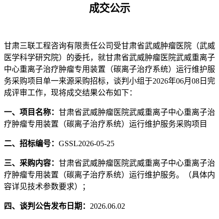
成交
公示
甘肃三联工程咨询有限责任公司
受
甘肃省武威肿瘤医院（武威
医学科学研究院）
的委托，就
甘肃省武威肿瘤医院武威重离子
中心重离子治疗肿瘤专用装置（碳离子治疗系统）运行维护服
务采购项目单一来源采购
招标，
谈判
小组于
2026年0
6
月
08
日完
成评审工作，现将成交结果公布如下：
一、项目名称：
甘肃省武威肿瘤医院武威重离子中心重离子治
疗肿瘤专用装置（碳离子治疗系统）运行维护服务采购项目
二、招标编号：
GSSL2026-05-25
三、采购内容：
甘肃省武威肿瘤医院武威重离子中心重离子治
疗肿瘤专用装置（碳离子治疗系统）运行维护服务
。
（具体内
容详见技术参数要求）；
四、
谈判
公告发布日期：
2026.06.02