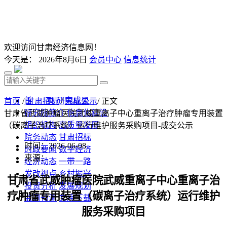
欢迎访问甘肃经济信息网！
今天是：
2026年8月6日
会员中心
信息统计
首 页
研究成果
首页
/
甘肃招标
/
中标公示
/ 正文
研究院简介
信息化建设
甘肃省武威肿瘤医院武威重离子中心重离子治疗肿瘤专用装置
组织机构
高质量发展
（碳离子治疗系统）运行维护服务采购项目-成交公示
院务动态
甘肃招标
时间：2026-06-08
时政要闻
数字经济
来源：
经济动态
一带一路
发改视点
乡村振兴
甘肃省武威肿瘤医院武威重离子中心重离子治
投资分析
发展规划
疗肿瘤专用装置（碳离子治疗系统）运行维护
监测预测
文库下载
服务采购项目