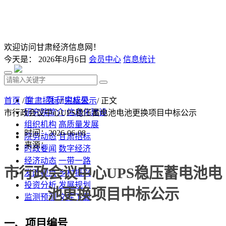
欢迎访问甘肃经济信息网！
今天是：
2026年8月6日
会员中心
信息统计
首 页
研究成果
首页
/
甘肃招标
/
中标公示
/ 正文
研究院简介
信息化建设
市行政会议中心UPS稳压蓄电池电池更换项目中标公示
组织机构
高质量发展
时间：2026-06-08
院务动态
甘肃招标
来源：
时政要闻
数字经济
经济动态
一带一路
市行政会议中心
UPS稳压蓄电池电
发改视点
乡村振兴
投资分析
发展规划
池更换项目
中标公示
监测预测
文库下载
一、项目编号