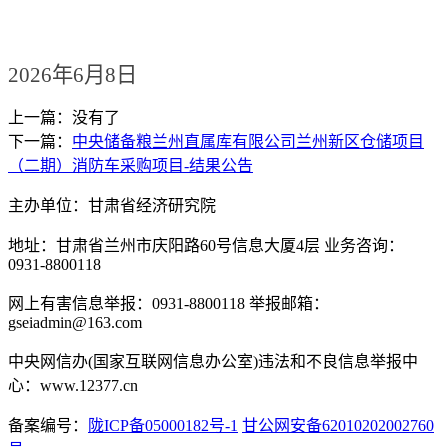
202
6
年
6
月
8
日
上一篇：没有了
下一篇：
中央储备粮兰州直属库有限公司兰州新区仓储项目
（二期）消防车采购项目-结果公告
主办单位：甘肃省经济研究院
地址：甘肃省兰州市庆阳路60号信息大厦4层 业务咨询：
0931-8800118
网上有害信息举报：0931-8800118 举报邮箱：
gseiadmin@163.com
中央网信办(国家互联网信息办公室)违法和不良信息举报中
心：www.12377.cn
备案编号：
陇ICP备05000182号-1
甘公网安备62010202002760