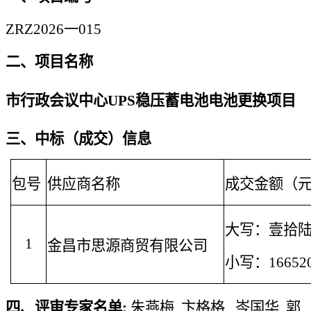
ZRZ2026一015
二、项目名称
市行政会议中心
UPS稳压蓄电池电池更换项目
三、中标（成交）信息
包号
供应商名称
成交金额（
大写：
壹拾
1
金昌市思源商贸有限公司
小写：
16652
四、
评审专家名单
:
朱燕梅
卞格格
岑国华
郭