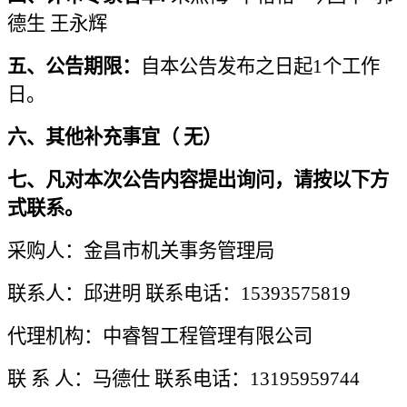
德生
王永辉
五、
公告期限：
自本公告发布之日起
1个工作
日。
六、
其他补充事宜
（
无
）
七、
凡对本次公告内容提出询问，请按以下方
式联系。
采购人：
金昌
市机关事务管理局
联系人：邱进明
联系电话：15393575819
代理机构：
中睿智工程管理
有限公司
联
系
人：
马德仕
联系电话：
13195959744