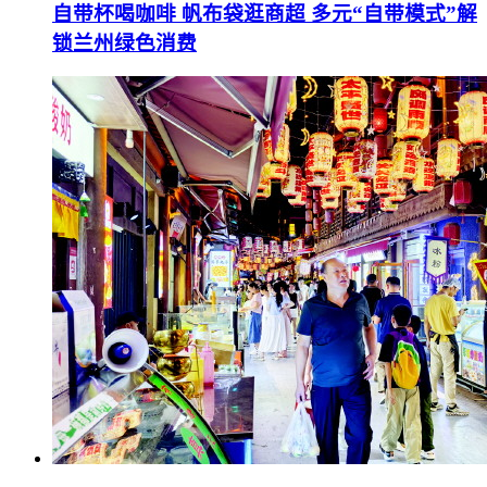
自带杯喝咖啡 帆布袋逛商超 多元“自带模式”解
锁兰州绿色消费