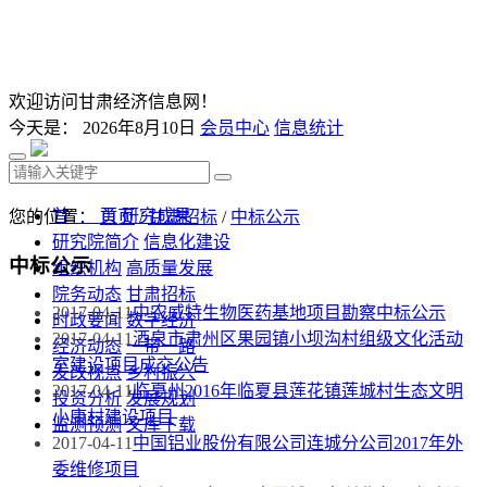
欢迎访问甘肃经济信息网！
今天是：
2026年8月10日
会员中心
信息统计
首 页
研究成果
您的位置：
首页
/
甘肃招标
/
中标公示
研究院简介
信息化建设
中标公示
组织机构
高质量发展
院务动态
甘肃招标
2017-04-11
中农威特生物医药基地项目勘察中标公示
时政要闻
数字经济
2017-04-11
酒泉市肃州区果园镇小坝沟村组级文化活动
经济动态
一带一路
室建设项目成交公告
发改视点
乡村振兴
2017-04-11
临夏州2016年临夏县莲花镇莲城村生态文明
投资分析
发展规划
小康村建设项目
监测预测
文库下载
2017-04-11
中国铝业股份有限公司连城分公司2017年外
委维修项目