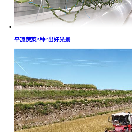
平凉蔬菜“种”出好光景