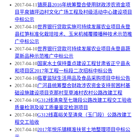
2017-04-11
镇原县2016年统筹整合使用财政涉农资金项
目平泉镇坪边村文化广场工程及村级活动中心建设项目
中标公示
2017-04-10
世界银行贷款实施可持续发展农业项目永登
县红笋标准化栽培技术、玉米机械覆膜播种技术示范推
广中标公示
2017-04-10
世界银行贷款可持续发展农业项目永登县蔬
菜新品种示范推广中标公示
2017-04-10
国家水土保持重点建设工程甘肃省正宁县永
和项目区2017年工程一标段二次招标中标公告
2017-04-10
临夏监狱生活用品及食品采购项目中标公告
2017-04-10
广河县统筹整合财政涉农资金支持贫困村基
础设施建设项目克那村至草滩村农村公路改建工程
2017-04-10
G312线清泉至七墩段公路改建工程交工验收
质量检测及竣工质量鉴定检测项目
2017-04-10
G312线嘉峪关至清泉（玉门段）公路改建工
程交工验收
2017-04-10
2017年悦乐镇精准扶贫土地整理项目中标公
示