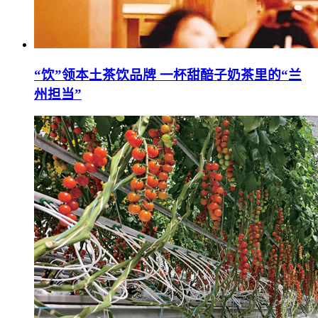
“饮”领本土茶饮品牌 一杯甜醅子奶茶里的“兰
州担当”