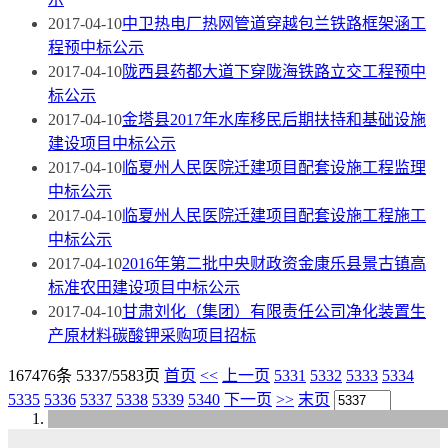
2017-04-10
中卫热电厂热网管道穿越包兰铁路框架涵工
程预中标公示
2017-04-10
陇西县药都大道下穿陇海铁路立交工程预中
标公示
2017-04-10
金塔县2017年水库移民后期扶持和基础设施
建设项目中标公示
2017-04-10
临夏州人民医院迁建项目配套设施工程监理
中标公示
2017-04-10
临夏州人民医院迁建项目配套设施工程施工
中标公示
2017-04-10
2016年第二批中央财政资金康乐县景古镇高
标准农田建设项目中标公示
2017-04-10
甘肃刘化（集团）有限责任公司净化装置生
产原材料碳酸钾采购项目招标
167476条 5337/5583页
首页
<<
上一页
5331
5332
5333
5334
5335
5336
5337
5338
5339
5340
下一页
>>
末页