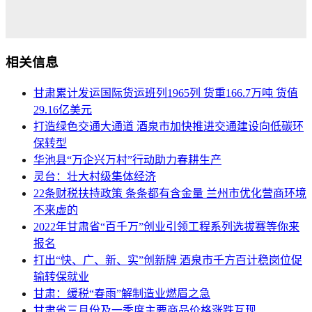
相关信息
甘肃累计发运国际货运班列1965列 货重166.7万吨 货值
29.16亿美元
打造绿色交通大通道 酒泉市加快推进交通建设向低碳环
保转型
华池县“万企兴万村”行动助力春耕生产
灵台：壮大村级集体经济
22条财税扶持政策 条条都有含金量 兰州市优化营商环境
不来虚的
2022年甘肃省“百千万”创业引领工程系列选拔赛等你来
报名
打出“快、广、新、实”创新牌 酒泉市千方百计稳岗位促
输转保就业
甘肃：缓税“春雨”解制造业燃眉之急
甘肃省三月份及一季度主要商品价格涨跌互现