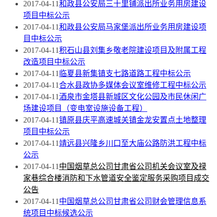
2017-04-11
和政县公安局三十里铺派出所业务用房建设
项目中标公示
2017-04-11
和政县公安局马家堡派出所业务用房建设项
目中标公示
2017-04-11
积石山县刘集乡敬老院建设项目及附属工程
改造项目中标公示
2017-04-11
临夏县新集镇支七路道路工程中标公示
2017-04-11
合水县政协多媒体会议室维修工程中标公示
2017-04-11
酒泉市金塔县新城区文化公园及市民休闲广
场建设项目（变电室设施设备工程）
2017-04-11
镇原县庆平高速城关镇金龙安置点土地整理
项目中标公示
2017-04-11
靖远县兴隆乡川口至大庙公路防洪工程中标
公示
2017-04-11
中国烟草总公司甘肃省公司机关会议室及禄
家巷综合楼消防和下水管道安全鉴定服务采购项目成交
公告
2017-04-11
中国烟草总公司甘肃省公司财会管理信息系
统项目中标候选公示