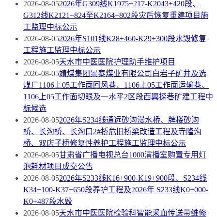
2026-08-05
2026年G309线K1975+217-K2043+420段、
G312线K2121+824至K2164+802段灾后恢复重建项目施
工监理中标公示
2026-08-05
2026年S101线K28+460-K29+300段水毁修复
工程施工监理中标公示
2026-08-05
天水市中医医院护理助手维护项目
2026-08-05
靖煤集团景泰煤业有限公司白岩子矿井及选
煤厂1106上05工作面回风巷、1106上05工作面运输巷、
1106上05工作面切眼及一水平2区段西翼探巷矿建工程中
标候选
2026-08-05
2026年S234线通远砂沟漫水桥、牌楼砂沟
桥、长沟桥、长沟口2#桥危旧桥梁改造工程及寺隆沟
桥、双店子桥修复性养护工程施工监理中标公示
2026-08-05
甘肃省广播电视总台1000演播室购置专用灯
泡耗材项目成交公告
2026-08-05
2026年S233线K16+900-K19+900段、S234线
K34+100-K37+650段养护工程及2026年 S233线K0+000-
K0+487段水毁
2026-08-05
天水市中医医院检验科智能采血传送带维修