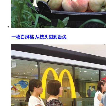
一枚白凤桃 从枝头甜到舌尖