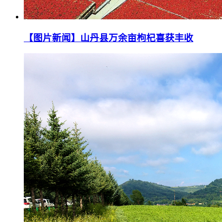
【图片新闻】山丹县万余亩枸杞喜获丰收