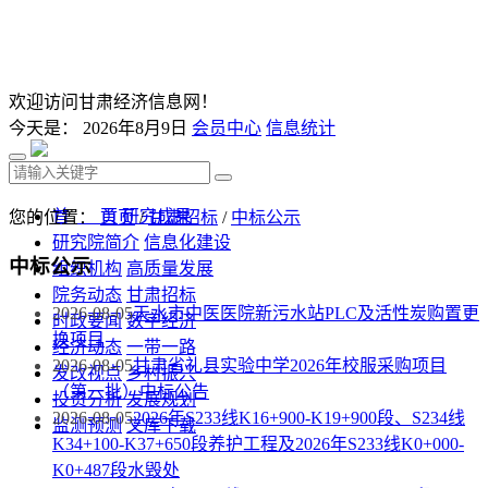
欢迎访问甘肃经济信息网！
今天是：
2026年8月9日
会员中心
信息统计
首 页
研究成果
您的位置：
首页
/
甘肃招标
/
中标公示
研究院简介
信息化建设
中标公示
组织机构
高质量发展
院务动态
甘肃招标
2026-08-05
天水市中医医院新污水站PLC及活性炭购置更
时政要闻
数字经济
换项目
经济动态
一带一路
2026-08-05
甘肃省礼县实验中学2026年校服采购项目
发改视点
乡村振兴
（第一批）中标公告
投资分析
发展规划
2026-08-05
2026年S233线K16+900-K19+900段、S234线
监测预测
文库下载
K34+100-K37+650段养护工程及2026年S233线K0+000-
K0+487段水毁处