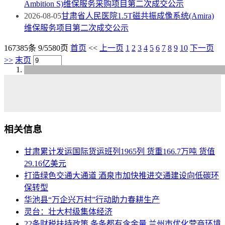
Ambition S)维保服务采购项目第二次成交公示
2026-08-05
甘肃省人民医院1.5T磁共振成像系统(Amira)
维保服务项目第二次成交公示
167385条 9/5580页
首页
<<
上一页
1
2
3
4
5
6
7
8
9
10
下一页
>>
末页
相关信息
甘肃累计发运国际货运班列1965列 货重166.7万吨 货值
29.16亿美元
打造绿色交通大通道 酒泉市加快推进交通建设向低碳环
保转型
华池县“万企兴万村”行动助力春耕生产
灵台：壮大村级集体经济
22条财税扶持政策 条条都有含金量 兰州市优化营商环境