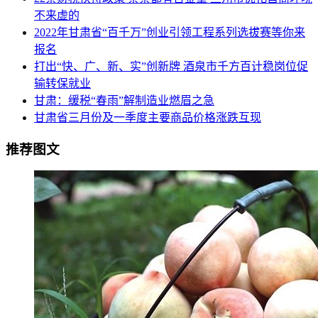
不来虚的
2022年甘肃省“百千万”创业引领工程系列选拔赛等你来
报名
打出“快、广、新、实”创新牌 酒泉市千方百计稳岗位促
输转保就业
甘肃：缓税“春雨”解制造业燃眉之急
甘肃省三月份及一季度主要商品价格涨跌互现
推荐图文