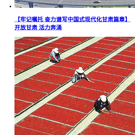
【牢记嘱托 奋力谱写中国式现代化甘肃篇章】
开放甘肃 活力奔涌