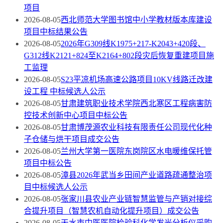
项目
2026-08-05
西北师范大学图书馆中小学教材版本库建设
项目中标结果公告
2026-08-05
2026年G309线K1975+217-K2043+420段、
G312线K2121+824至K2164+802段灾后恢复重建项目施
工监理
2026-08-05
S23平凉机场高速公路项目10KV线路迁改建
设工程 中标候选人公示
2026-08-05
甘肃建筑职业技术学院西北寒区工程病害防
控技术创新中心项目中标公告
2026-08-05
甘肃博茂源农业科技有限责任公司现代化种
子仓储与烘干项目成交公告
2026-08-05
兰州大学第一医院东岗院区水电暖维保托管
项目中标公告
2026-08-05
漳县2026年武当乡田间产业道路疏通整治项
目中标候选人公示
2026-08-05
张家川县农业产业链智慧监管与产销对接综
合提升项目（智慧农机自动化提升项目）成交公告
2026-08-05
天水市中医医院检验科化学发光分析仪采购