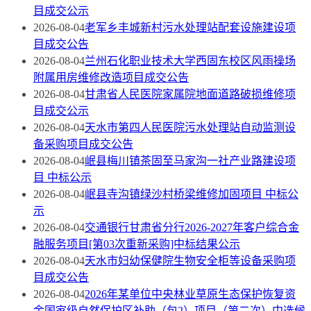
目成交公示
2026-08-04
老军乡丰城新村污水处理站配套设施建设项
目成交公告
2026-08-04
兰州石化职业技术大学西固东校区风雨操场
附属用房维修改造项目成交公告
2026-08-04
甘肃省人民医院家属院地面道路破损维修项
目成交公示
2026-08-04
天水市第四人民医院污水处理站自动监测设
备采购项目成交公告
2026-08-04
岷县梅川镇茶固至马家沟一社产业路建设项
目 中标公示
2026-08-04
岷县寺沟镇绿沙村桥梁维修加固项目 中标公
示
2026-08-04
交通银行甘肃省分行2026-2027年客户综合金
融服务项目[第03次重新采购]中标结果公示
2026-08-04
天水市妇幼保健院生物安全柜等设备采购项
目成交公告
2026-08-04
2026年某单位中央林业草原生态保护恢复资
金国家级自然保护区补助（包2）项目（第二次）中选候