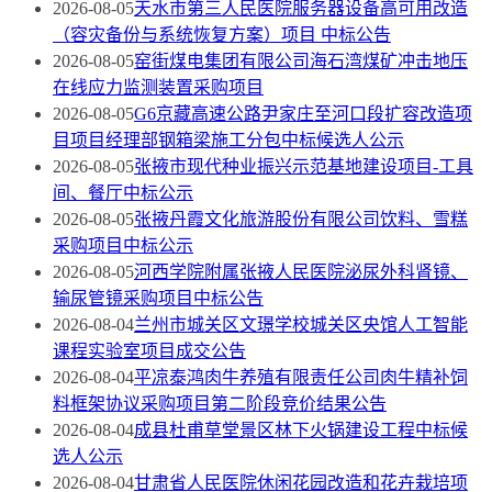
2026-08-05
天水市第三人民医院服务器设备高可用改造
（容灾备份与系统恢复方案）项目 中标公告
2026-08-05
窑街煤电集团有限公司海石湾煤矿冲击地压
在线应力监测装置采购项目
2026-08-05
G6京藏高速公路尹家庄至河口段扩容改造项
目项目经理部钢箱梁施工分包中标候选人公示
2026-08-05
张掖市现代种业振兴示范基地建设项目-工具
间、餐厅中标公示
2026-08-05
张掖丹霞文化旅游股份有限公司饮料、雪糕
采购项目中标公示
2026-08-05
河西学院附属张掖人民医院泌尿外科肾镜、
输尿管镜采购项目中标公告
2026-08-04
兰州市城关区文璟学校城关区央馆人工智能
课程实验室项目成交公告
2026-08-04
平凉泰鸿肉牛养殖有限责任公司肉牛精补饲
料框架协议采购项目第二阶段竞价结果公告
2026-08-04
成县杜甫草堂景区林下火锅建设工程中标候
选人公示
2026-08-04
甘肃省人民医院休闲花园改造和花卉栽培项