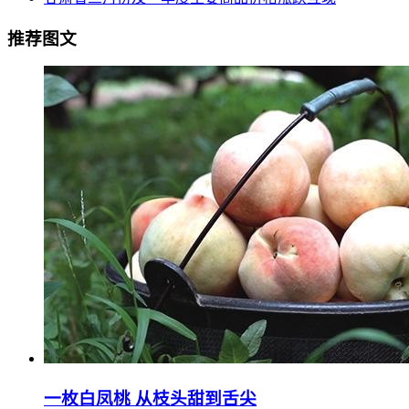
推荐图文
一枚白凤桃 从枝头甜到舌尖