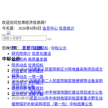
欢迎访问甘肃经济信息网！
今天是：
2026年8月8日
会员中心
信息统计
首 页
研究成果
您的位置：
首页
/
甘肃招标
/
中标公示
研究院简介
信息化建设
中标公示
组织机构
高质量发展
院务动态
甘肃招标
2026-08-05
甘肃省人民医院新区分院电器采购项目成交
时政要闻
数字经济
公示
经济动态
一带一路
2026-08-05
张掖市第二人民医院输尿管硬镜等设备采购
发改视点
乡村振兴
项目中标公告
投资分析
发展规划
2026-08-05
酒泉第八中学排球场围栏建设项目成交公告
监测预测
文库下载
2026-08-05
成县2026年中央财政提前批国家重点野生动
植物保护补助采购项目（第一包）中标结果公告