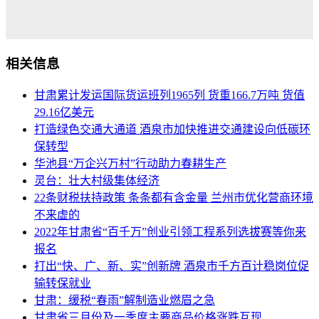
相关信息
甘肃累计发运国际货运班列1965列 货重166.7万吨 货值
29.16亿美元
打造绿色交通大通道 酒泉市加快推进交通建设向低碳环
保转型
华池县“万企兴万村”行动助力春耕生产
灵台：壮大村级集体经济
22条财税扶持政策 条条都有含金量 兰州市优化营商环境
不来虚的
2022年甘肃省“百千万”创业引领工程系列选拔赛等你来
报名
打出“快、广、新、实”创新牌 酒泉市千方百计稳岗位促
输转保就业
甘肃：缓税“春雨”解制造业燃眉之急
甘肃省三月份及一季度主要商品价格涨跌互现