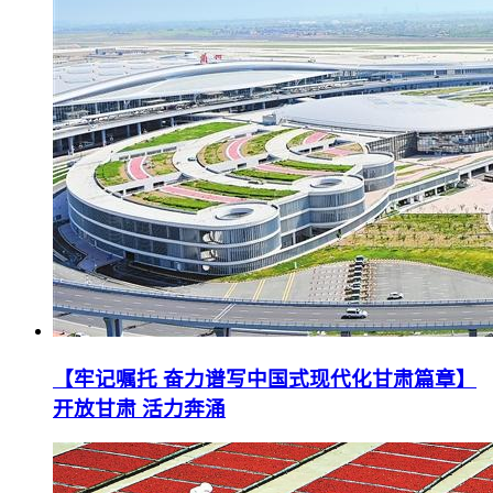
【牢记嘱托 奋力谱写中国式现代化甘肃篇章】
开放甘肃 活力奔涌