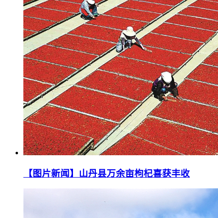
【图片新闻】山丹县万余亩枸杞喜获丰收