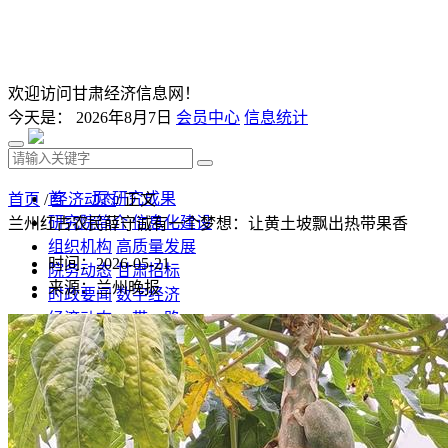
欢迎访问甘肃经济信息网！
今天是：
2026年8月7日
会员中心
信息统计
首 页
研究成果
首页
/
经济动态
/ 正文
研究院简介
信息化建设
兰州红古农民薛守诚有一个梦想：让黄土坡飘出热带果香
组织机构
高质量发展
时间：2026-05-21
院务动态
甘肃招标
来源：兰州晚报
时政要闻
数字经济
经济动态
一带一路
发改视点
乡村振兴
投资分析
发展规划
监测预测
文库下载