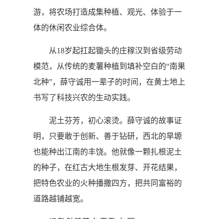
游，将农场打造成集种植、观光、体验于一
体的休闲农业综合体。
从18岁起扛起锄头的庄稼汉到省级劳动
模范，从传统的麦薯种植到填补空白的“南果
北种”，薛守诚用一辈子的时间，在黄土地上
书写了科技兴农的生动实践。
泥土芬芳，初心滚烫。薛守诚的故事证
明，只要敢于创新、善于钻研，西北的旱塬
也能种出江南的丰饶。他就像一颗扎根泥土
的种子，在红古大地生根发芽、开花结果，
把特色农业的火种播撒四方，把共同富裕的
道路越铺越宽。