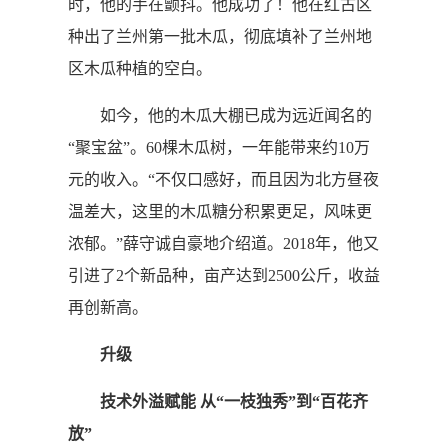
时，他的手在颤抖。他成功了！他在红古区
种出了兰州第一批木瓜，彻底填补了兰州地
区木瓜种植的空白。
如今，他的木瓜大棚已成为远近闻名的
“聚宝盆”。60棵木瓜树，一年能带来约10万
元的收入。“不仅口感好，而且因为北方昼夜
温差大，这里的木瓜糖分积累更足，风味更
浓郁。”薛守诚自豪地介绍道。2018年，他又
引进了2个新品种，亩产达到2500公斤，收益
再创新高。
升级
技术外溢赋能 从“一枝独秀”到“百花齐
放”