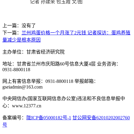
记者 孙建荣 包玉霞 文/图
上一篇：没有了
下一篇：
兰州鸡蛋价格一个月涨了2元钱 记者探访：蛋鸡养殖
量减少是根本原因
主办单位：甘肃省经济研究院
地址：甘肃省兰州市庆阳路60号信息大厦4层 业务咨询：
0931-8800118
网上有害信息举报：0931-8800118 举报邮箱：
gseiadmin@163.com
中央网信办(国家互联网信息办公室)违法和不良信息举报中
心：www.12377.cn
备案编号：
陇ICP备05000182号-1
甘公网安备62010202002760
号