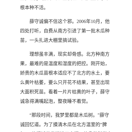
根本种不活。
薛守诚偏不信这个邪。2006年10月，他
四处打听，自费从南方引进了第一批木瓜种
苗，一头扎进大棚里搞试验。
理想虽丰满，现实却骨感。北方种南方
果，最难的是温度和湿度的把控。刚开始，
娇贵的木瓜苗根本适应不了北方的水土，要
么黄叶枯萎，要么只开花不结果，甚至出现
大面积死苗。看着一片片枯黄的叶子，薛守
诚急得满嘴起泡，整夜睡不着觉。
“那段时间，我梦里都是木瓜树。”薛守
诚回忆道。为了摸清木瓜在北方温室的“脾