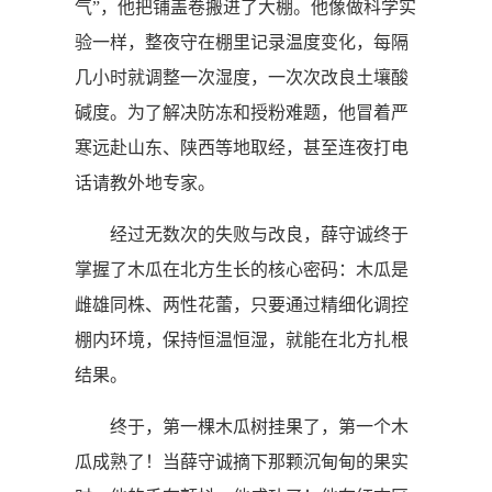
气”，他把铺盖卷搬进了大棚。他像做科学实
验一样，整夜守在棚里记录温度变化，每隔
几小时就调整一次湿度，一次次改良土壤酸
碱度。为了解决防冻和授粉难题，他冒着严
寒远赴山东、陕西等地取经，甚至连夜打电
话请教外地专家。
经过无数次的失败与改良，薛守诚终于
掌握了木瓜在北方生长的核心密码：木瓜是
雌雄同株、两性花蕾，只要通过精细化调控
棚内环境，保持恒温恒湿，就能在北方扎根
结果。
终于，第一棵木瓜树挂果了，第一个木
瓜成熟了！当薛守诚摘下那颗沉甸甸的果实