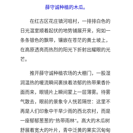
薛守诚种植的木瓜。
在红古区花庄镇河咀村，一排排白色的
日光温室顺着起伏的地势铺展开来，宛如一
条条银色的飘带，镶嵌在苍茫的黄土坡上，
在高原透亮而热烈的阳光下折射出耀眼的光
芒。
推开薛守诚种植农场的大棚门，一股湿
润温热的暖流瞬间裹挟着浓郁的热带果香扑
面而来，眼镜片上瞬间蒙上一层薄雾。待雾
气散去，眼前的景象令人恍若隔世：这里不
再是人们印象中干旱少雨的西北农村，而是
一座郁郁葱葱的“热带雨林”。高大的木瓜树
舒展着宽大的叶片，青中泛黄的果实沉甸甸