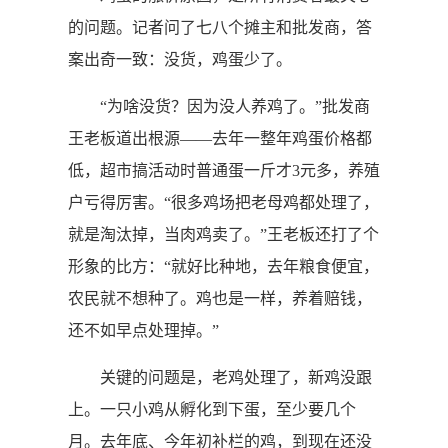
的问题。记者问了七八个摊主和批发商，答
案出奇一致：没货，鸡蛋少了。
“为啥没货？因为没人养鸡了。”批发商
王老板道出根源——去年一整年鸡蛋价格都
低，超市搞活动时普通蛋一斤才3元多，养殖
户亏得厉害。“很多鸡场把老母鸡都处理了，
就是淘汰掉，当肉鸡卖了。”王老板还打了个
形象的比方：“就好比种地，去年粮食便宜，
农民就不想种了。鸡也是一样，养着赔钱，
还不如早点处理掉。”
关键的问题是，老鸡处理了，新鸡没跟
上。一只小鸡从孵化到下蛋，至少要几个
月。去年底、今年初补栏的鸡，到现在还没