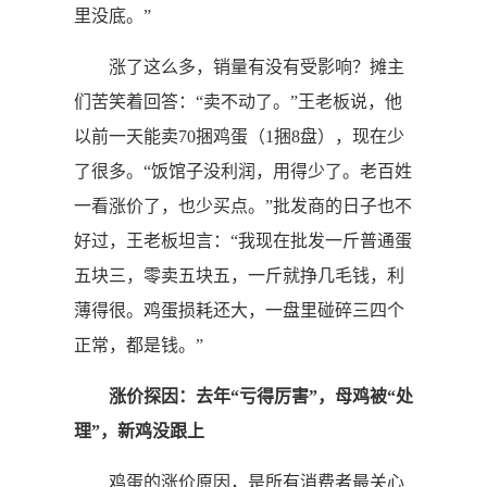
里没底。”
涨了这么多，销量有没有受影响？摊主
们苦笑着回答：“卖不动了。”王老板说，他
以前一天能卖70捆鸡蛋（1捆8盘），现在少
了很多。“饭馆子没利润，用得少了。老百姓
一看涨价了，也少买点。”批发商的日子也不
好过，王老板坦言：“我现在批发一斤普通蛋
五块三，零卖五块五，一斤就挣几毛钱，利
薄得很。鸡蛋损耗还大，一盘里碰碎三四个
正常，都是钱。”
涨价探因：去年“亏得厉害”，母鸡被“处
理”，新鸡没跟上
鸡蛋的涨价原因，是所有消费者最关心