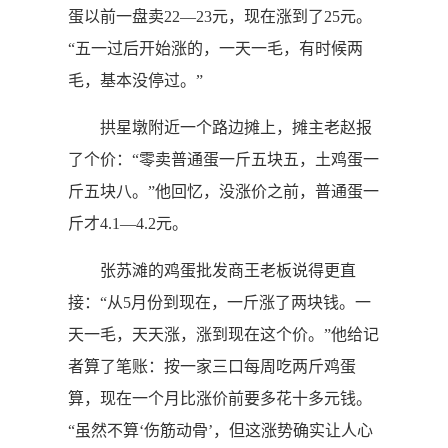
蛋以前一盘卖22—23元，现在涨到了25元。
“五一过后开始涨的，一天一毛，有时候两
毛，基本没停过。”
拱星墩附近一个路边摊上，摊主老赵报
了个价：“零卖普通蛋一斤五块五，土鸡蛋一
斤五块八。”他回忆，没涨价之前，普通蛋一
斤才4.1—4.2元。
张苏滩的鸡蛋批发商王老板说得更直
接：“从5月份到现在，一斤涨了两块钱。一
天一毛，天天涨，涨到现在这个价。”他给记
者算了笔账：按一家三口每周吃两斤鸡蛋
算，现在一个月比涨价前要多花十多元钱。
“虽然不算‘伤筋动骨’，但这涨势确实让人心