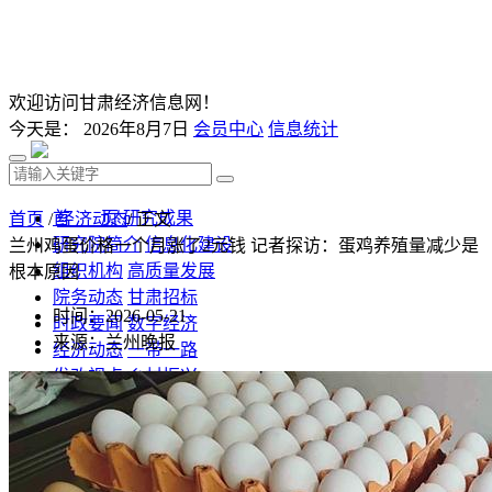
欢迎访问甘肃经济信息网！
今天是：
2026年8月7日
会员中心
信息统计
首 页
研究成果
首页
/
经济动态
/ 正文
研究院简介
信息化建设
兰州鸡蛋价格一个月涨了2元钱 记者探访：蛋鸡养殖量减少是
组织机构
高质量发展
根本原因
院务动态
甘肃招标
时间：2026-05-21
时政要闻
数字经济
来源：兰州晚报
经济动态
一带一路
发改视点
乡村振兴
投资分析
发展规划
监测预测
文库下载