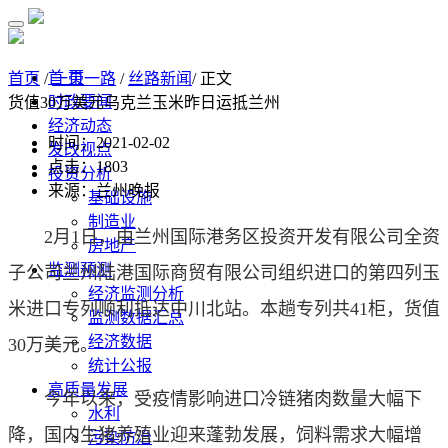
首 页
首页
/
一带一路
/
丝路新闻
/ 正文
时政要闻
货值30万美元乌克兰玉米昨日运抵兰州
经济动态
时间：2021-02-02
发改视点
点击：
1803
投资分析
来源：兰州晚报
基础设施
制造业
2月1日，由兰州国际港务区投资开发有限公司全资
房地产
监测预测
子公司兰州陆港国际商贸有限公司组织进口的第四列玉
经济监测分析
米进口专列顺利抵达中川北站。本趟专列共41柜，货值
监测数据汇总
经济数据
30万美元。
统计公报
高质量发展
今年以来，受疫情影响进口冷链猪肉数量大幅下
水利
降，国内生猪养殖业迎来蓬勃发展，饲料需求大幅增
污染防治