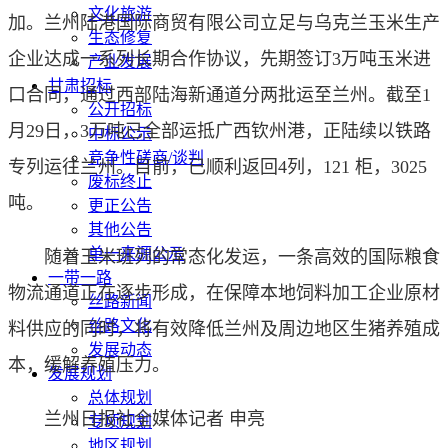
文化旅游
加。兰州陆港国际商贸有限公司立足与乌克兰玉米生产
生态修复
企业达成一系列长期合作协议，先期签订3万吨玉米进
产业发展
甘肃招标
口合同，通过西部陆海新通道分两批运至兰州。截至1
公开招标
月29日，3万吨已全部运抵广西钦州港，正陆续以铁路
中标公示
竞争性磋商/谈判
专列运往兰州。目前，已顺利返回4列，121 柜，3025
废标终止
吨。
更正公告
其他公告
单一来源公示
随着玉米班列的常态化发运，一条高效的国际粮食
一带一路
物流通道正在逐步形成，在保障本地饲料加工企业原材
丝路新闻
丝路文化
料供应的同时，将有效降低兰州及周边地区生猪养殖成
发展动态
本，缓解养殖压力。
发展规划
总体规划
兰州日报社全媒体记者 申亮
专项规划
地区规划