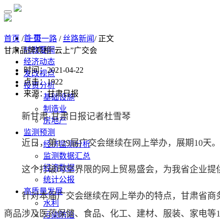
首 页
首页
/
一带一路
/
丝路新闻
/ 正文
时政要闻
甘肃品牌亮相“云上”广交会
经济动态
时间：2021-04-22
发改视点
点击：
1922
投资分析
来源：甘肃日报
基础设施
制造业
新甘肃·甘肃日报记者杜雪琴
房地产
监测预测
近日，第129届广交会继续在网上举办，展期10天
经济监测分析
监测数据汇总
经济数据
这个打破时空界限的网上贸易盛会，为我省企业提供
统计公报
高质量发展
针对本届广交会继续在网上举办的特点，甘肃省商务厅
水利
商品涉及医药保健、食品、化工、建材、服装、家电等13
污染防治