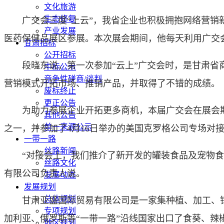
文化旅游
生态修复
广交会三度“上云”，我省企业也积极拥抱网络营销新
产业发展
医药保健品展区参展。本次展会期间，他每天利用广交
甘肃招标
公开招标
段晓东说，第一次参加“云上”广交会时，是甘肃省商
中标公示
竞争性磋商/谈判
营销模式开拓市场、推销产品，并取得了不错的成绩。
废标终止
更正公告
为助力参展企业开拓更多商机，本届广交会在展会期间
其他公告
单一来源公示
之一，并参加了4月16日举办的美国克罗格公司专场对
一带一路
丝路新闻
“对接会上，我们推介了新开发的罐装食品及宠物食品
丝路文化
有限公司负责人说。
发展动态
发展规划
总体规划
甘肃亚盛国际贸易有限公司是一家集种植、加工、销售
专项规划
加利亚、俄罗斯等“一带一路”沿线国家出口了食葵、
地区规划