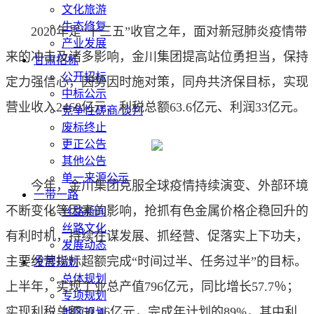
文化旅游
生态修复
2020年是“十三五”收官之年，面对新冠肺炎疫情带
产业发展
来的冲击及诸多影响，金川集团提高站位勇担当，保持
甘肃招标
公开招标
定力强信心，因势因时施对策，同舟共济保目标，实现
中标公示
营业收入2460亿元、利税总额63.6亿元、利润33亿元。
竞争性磋商/谈判
废标终止
更正公告
其他公告
单一来源公示
今年，金川集团克服全球疫情持续演变、外部环境
一带一路
不断变化等因素的影响，抢抓有色金属价格企稳回升的
丝路新闻
丝路文化
有利时机，持续在谋发展、抓经营、促落实上下功夫，
发展动态
主要经营指标超额完成“时间过半、任务过半”的目标。
发展规划
总体规划
上半年，实现工业总产值796亿元，同比增长57.7％；
专项规划
实现利税总额60.46亿元，完成年计划的89%，其中利
地区规划