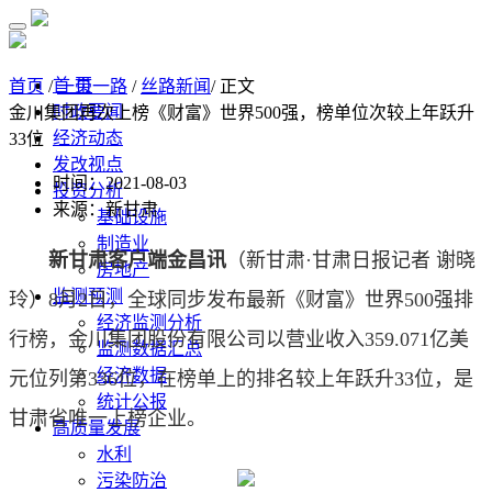
首 页
首页
/
一带一路
/
丝路新闻
/ 正文
时政要闻
金川集团再次上榜《财富》世界500强，榜单位次较上年跃升
经济动态
33位
发改视点
时间：2021-08-03
投资分析
来源：新甘肃
基础设施
制造业
新甘肃客户端金昌讯
（新甘肃·甘肃日报记者 谢晓
房地产
监测预测
玲）8月2日，全球同步发布最新《财富》世界500强排
经济监测分析
行榜，金川集团股份有限公司以营业收入359.071亿美
监测数据汇总
经济数据
元位列第336位，在榜单上的排名较上年跃升33位，是
统计公报
甘肃省唯一上榜企业。
高质量发展
水利
污染防治