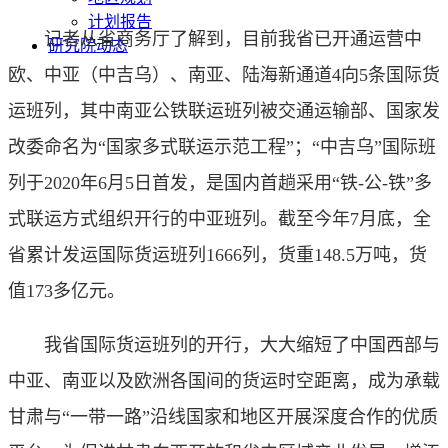
计划报告
记者从省商务厅了解到，目前我省已开通运营中
研究院动态
欧、中亚（中吉乌）、南亚、陆海新通道4向5条国际货
运班列，其中南亚公铁联运班列被交通运输部、国家发
改委命名为“国家多式联运示范工程”；“中吉乌”国际班
列于2020年6月5日首发，是国内首趟采用“铁-公-铁”多
式联运方式组织开行的中亚班列。截至今年7月底，全
省累计发运国际货运班列1666列，货重148.5万吨，货
值173多亿元。
我省国际货运班列的开行，大大缩短了中国西部与
中亚、南亚以及欧洲各国间的货运时空距离，成为承载
甘肃与“一带一路”沿线国家和地区开展深度合作的优质