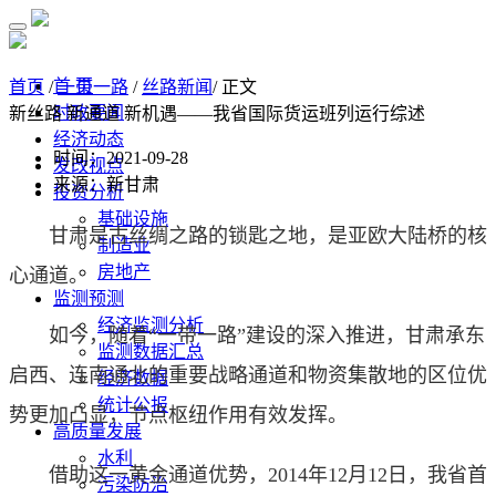
首 页
首页
/
一带一路
/
丝路新闻
/ 正文
时政要闻
新丝路 新通道 新机遇——我省国际货运班列运行综述
经济动态
时间：2021-09-28
发改视点
来源：新甘肃
投资分析
基础设施
甘肃是古丝绸之路的锁匙之地，是亚欧大陆桥的核
制造业
房地产
心通道。
监测预测
经济监测分析
如今，随着“一带一路”建设的深入推进，甘肃承东
监测数据汇总
启西、连南通北的重要战略通道和物资集散地的区位优
经济数据
统计公报
势更加凸显，节点枢纽作用有效发挥。
高质量发展
水利
借助这一黄金通道优势，2014年12月12日，我省首
污染防治