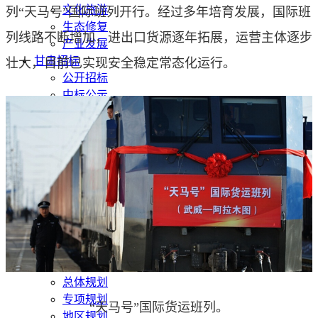
文化旅游
列“天马号”国际班列开行。经过多年培育发展，国际班
生态修复
列线路不断增加，进出口货源逐年拓展，运营主体逐步
产业发展
甘肃招标
壮大，目前已实现安全稳定常态化运行。
公开招标
中标公示
竞争性磋商/谈判
废标终止
更正公告
其他公告
单一来源公示
一带一路
丝路新闻
丝路文化
发展动态
发展规划
总体规划
专项规划
“天马号”国际货运班列。
地区规划