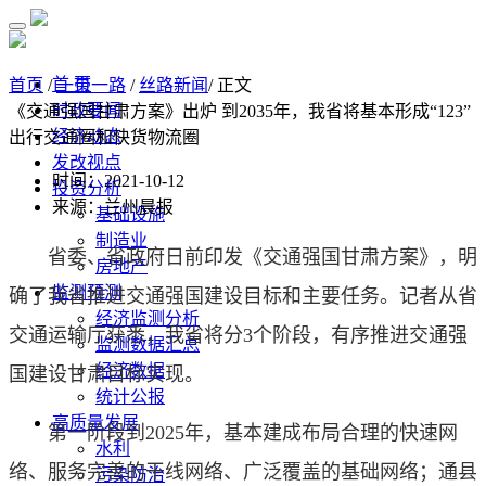
首 页
首页
/
一带一路
/
丝路新闻
/ 正文
时政要闻
《交通强国甘肃方案》出炉 到2035年，我省将基本形成“123”
经济动态
出行交通圈和快货物流圈
发改视点
时间：2021-10-12
投资分析
来源：兰州晨报
基础设施
制造业
省委、省政府日前印发《交通强国甘肃方案》，明
房地产
监测预测
确了我省推进交通强国建设目标和主要任务。记者从省
经济监测分析
交通运输厅获悉，我省将分3个阶段，有序推进交通强
监测数据汇总
经济数据
国建设甘肃目标实现。
统计公报
高质量发展
第一阶段到2025年，基本建成布局合理的快速网
水利
络、服务完善的干线网络、广泛覆盖的基础网络；通县
污染防治