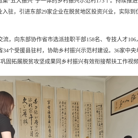
造集“五大振兴”于一体的乡村振兴示范村173个。持续推进
业入驻，引进东部29家企业在脱贫地区投资兴业，实际到位
向东部协作省市选派挂职干部158名、专技人才106人，
34个受援县驻村，协助乡村振兴示范村建设。36家中央单
巩固拓展脱贫攻坚成果同乡村振兴有效衔接帮扶工作视频培