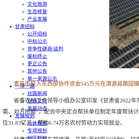
文化旅游
生态修复
产业发展
甘肃招标
公开招标
中标公示
竞争性磋商/谈判
废标终止
更正公告
其他公告
单一来源公示
青岛市投入东西部协作资金545万元在渭源县路园镇
一带一路
丝路新闻
省委农村工作领导小组办公室
印发《甘肃省2022
丝路文化
发展动态
需、对方所能”，
配合中央定点帮扶单位制定年度帮扶计
发展规划
位31.83亿元，帮助6.74万名农村劳动力实现就业。
总体规划
专项规划
地区规划