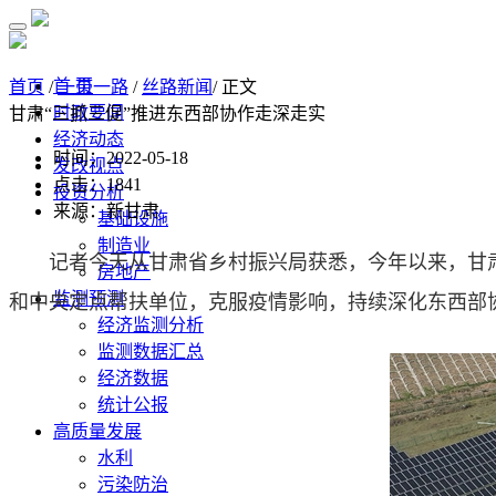
首 页
首页
/
一带一路
/
丝路新闻
/ 正文
时政要闻
甘肃“三抓三促”推进东西部协作走深走实
经济动态
时间：2022-05-18
发改视点
点击：
1841
投资分析
来源：新甘肃
基础设施
制造业
记者今天从甘肃省乡村振兴局获悉，今年以来，甘肃围
房地产
监测预测
和中央定点帮扶单位，克服疫情影响，持续深化东西部
经济监测分析
监测数据汇总
经济数据
统计公报
高质量发展
水利
污染防治