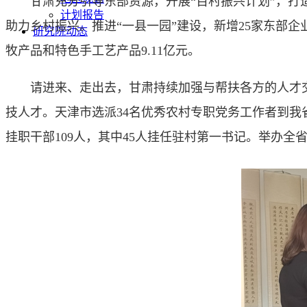
甘肃充分
引导东部资源，
开展“百村振兴计划”，打
计划报告
助力乡村振兴。
推进“一县一园”建设，新增25家东部企
研究院动态
牧产品和特色手工艺产品9.11亿元。
请进来、走出去，甘肃持续加强与帮扶各方的人才交流，
技人才。天津市选派34名优秀农村专职党务工作者到我省
挂职干部109人，其中45人挂任驻村第一书记。
举办全省