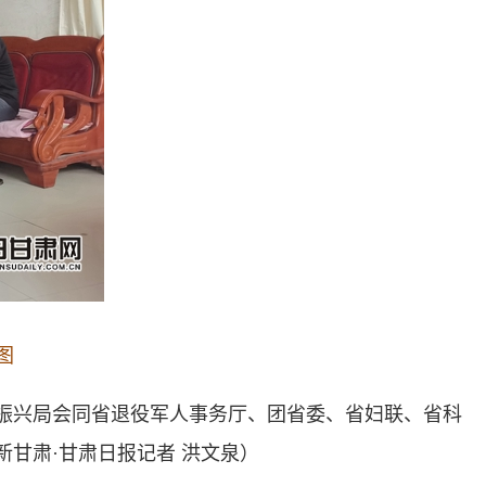
图
振兴局会同省退役军人事务厅、团省委、省妇联、省科
新甘肃·甘肃日报记者 洪文泉）