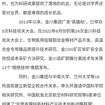
时，也为科研成果提供了落地的机会，无论是对学界还
是对业界，都是难得的成长机会。
2013
年以来，金川集团广发“英雄帖”，已举办
5
次科技攻关大会。在
2022
年
6
月份的第
24
次金川科技
攻关大会上，生物医用钴铬钼合金棒材产品开发、高温
合金专用镍品质提升技术研究、金川
IV
矿区贫矿安全高
效低成本采矿方法研究、金川选矿铜镍分离技术攻关等
12
个“揭榜挂帅”难题发布。
同时，金川集团与中南大学、兰州大学等
16
所高校建立新型企校合作关系，牵头并邀请中国科学院
相关研究所、中国航发北京航空材料研究院等
9
家单位
组建了“甘肃省镍钴新材料产业技术创新战略联盟”。