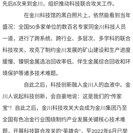
先后
8
次来到金川，组织推动科技联合攻关工作。
在金川科技馆的黑白照片上，依然能看到当年
盛况：全国
50
多家单位的数百名专家同金川科技人员
一道，进行了跨系统、跨行业、多层次、多学科的联合
科技攻关，攻克了制约金川发展的矿山建设和生产进度
缓慢、镍铜金属选冶回收率低、伴生金属综合回收和环
境保护等诸多技术难题。
自此之后，科技创新融入金川人的血液中。金
川人说起科技创新，会自豪地说：这是我们的“传家
宝”！自此之后，金川科技攻关大会成为金川集团乃至
全国有色冶金行业围绕制约产业发展关键核心技术难
题，开展科技联合攻关的“英雄会”，至
2022
年
6
月已举