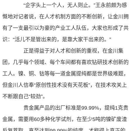
“企字头上一个人，无人则止。”王永前颇为感
慨地对记者说，在人才机制方面的不断创新，让金川拥
有了一支最引以为豪的产业工人队伍，大家也形成了共
识：“活儿不是管出来的，是靠大家干出来的。”
正是得益于对人才和创新的重视，在金川集
团，几乎每个领域、每个车间都有喜欢钻研技术创新的
工人。镍、铜、钴等每一道金属提纯都是世界级难题，
但金川人信奉“原创性技术没有天花板”，在技术攻关上
不断跟自己“较劲”。
贵金属产品的出厂标准是
99.99%
，提纯
1
克贵
金属，需要用
60
多种化学试剂，在至少
5
吨的镍矿废渣
反复萃取，直至达到
99.99%
的纯度，才称得上真正的