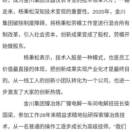
研，成为金川集团仪器仪表专业的技术领军人才，一路
走来，杨秉松深知技术变现的重要性。
2020
年，金川
集团破除制度障碍，将杨秉松劳模工作室进行混合所有
制改革，引入社会资本，创新成果变成了股权，劳模开
始做股东。
杨秉松表示，技术入股是一种模式，也是员工
价值最直接的体现，把创新成果实现产业化才是最终目
的。从一线工人的创新小团队转化为一个公司，也进一
步激发了大家的创新热情。
金川集团镍冶炼厂镍电解一车间电解班班长柴
国梁，参加工作
28
年来精益求精地钻研探索镍冶炼技
术，从一名普通的操作工逐步成长为高级技师。“我们