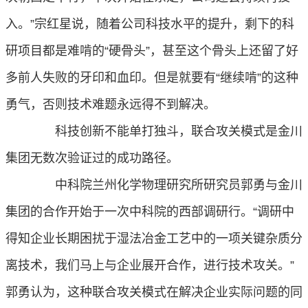
入。”宗红星说，随着公司科技水平的提升，剩下的科
研项目都是难啃的“硬骨头”，甚至这个骨头上还留了好
多前人失败的牙印和血印。但是就要有“继续啃”的这种
勇气，否则技术难题永远得不到解决。
科技创新不能单打独斗，联合攻关模式是金川
集团无数次验证过的成功路径。
中科院兰州化学物理研究所研究员郭勇与金川
集团的合作开始于一次中科院的西部调研行。“调研中
得知企业长期困扰于湿法冶金工艺中的一项关键杂质分
离技术，我们马上与企业展开合作，进行技术攻关。”
郭勇认为，这种联合攻关模式在解决企业实际问题的同