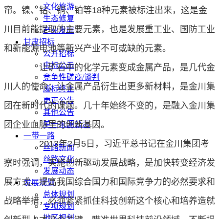
文化旅游
帘。镍、钴、铜、铂等
18
种元素被标注出来，这是金
生态修复
川目前能提取的主要元素，也是发展重工业、国防工业
产业发展
甘肃招标
和新能源电池等新兴产业不可或缺的元素。
公开招标
中标公示
让矿石中的化学元素变成金属产品，是几代金
竞争性磋商/谈判
川人的使命；让金属产品衍生出更多新材料，是金川集
废标终止
更正公告
团在新时代的课题。几十年始终不变的，是融入金川集
其他公告
团企业血脉里的创新基因。
单一来源公示
一带一路
2013
年
2
月
5
日，习近平总书记在金川集团考
丝路新闻
丝路文化
察时强调，实施创新驱动发展战略，是加快转变经济发
发展动态
展方式、提高我国综合国力和国际竞争力的必然要求和
发展规划
总体规划
战略举措，必须紧紧抓住科技创新这个核心和培养造就
专项规划
地区规划