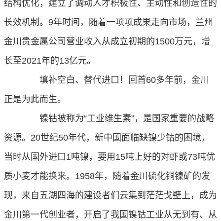
结构优化，建立了调动人才积极性、主动性和创造性的
长效机制。
9
年时间，随着一项项成果走向市场，兰州
金川贵金属公司营业收入从成立初期的
1500
万元，增
长至
2021
年的
13
亿元。
填补空白、替代进口！回首
60
多年前，金川
正是为此而生。
镍钴被称为“工业维生素”，是国家重要的战略
资源。
20
世纪
50
年代，新中国面临缺镍少钴的困境，
当时从国外进口
1
吨镍，要用
15
吨上好的对虾或
73
吨优
质小麦才能换来。
1958
年，随着金川硫化铜镍矿的发
现，来自五湖四海的建设者们云集到茫茫戈壁上，成为
金川第一代创业者，开启了我国镍钴工业从无到有、从